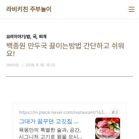
본문 바로가기
라비키친 주부놀이
요리이야기/밥, 국, 찌개
백종원 만두국 끓이는방법 간단하고 쉬워
요!
라비키친
2018. 9. 18. 15:13
https://m.place.naver.com/restaurant/1639
광고
516083
그대가 꿈꾸던 고깃집 육
몽
육몽만의 특별한 술과, 공간,
시그니처 고기로 왕을 모시