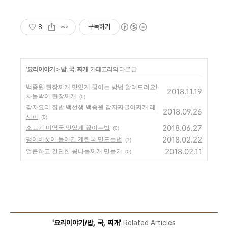
8
구독하기
'
요리이야기
>
밥, 국, 찌개
' 카테고리의 다른 글
백종원 된장찌개 맛있게 끓이는 방법 알려드려요!,
2018.11.19
차돌박이 된장찌개
(0)
감자요리 집밥 백선생 백종원 감자짜글이찌개 레
2018.09.26
시피
(0)
2018.06.27
소고기 미역국 맛있게 끓이는법
(0)
2018.02.22
팽이버섯이 들어간 계란국 만드는법
(1)
2018.02.11
얼큰하고 간단한 콩나물찌개 만들기
(0)
'요리이야기/밥, 국, 찌개'
Related Articles