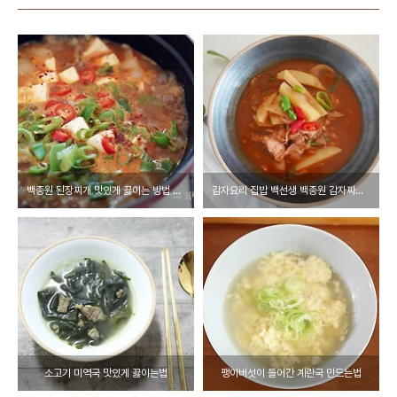
백종원 된장찌개 맛있게 끓이는 방법 알려드려요!,차돌박이 된장찌개
감자요리 집밥 백선생 백종원 감자짜글이찌개 레시피
소고기 미역국 맛있게 끓이는법
팽이버섯이 들어간 계란국 만드는법