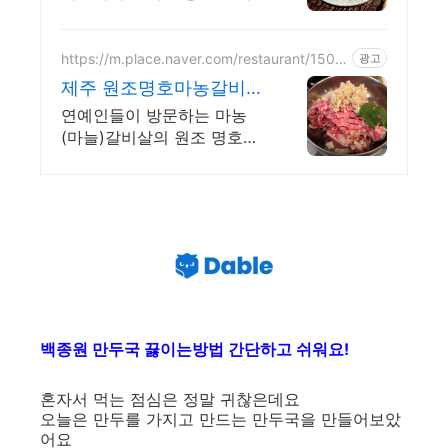
듯 손님을 대접합니다
https://m.place.naver.com/restaurant/1503
광고
927451
제주 원조명호마농갈비
중문점
연예인들이 방문하는 마농
(마늘)갈비살의 원조 명호마
농갈비 중문점입니다.
백종원 만두국 끓이는방
법 간단하고 쉬워요!
​혼자서 먹는 점심은 정말 귀찮은데요
오늘은 만두를 가지고 만드는 만두국을 만들어보았
어요