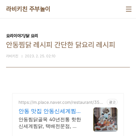
본문 바로가기
라비키친 주부놀이
요리이야기/닭 요리
안동찜닭 레시피 간단한 닭요리 레시피
라비키친
2023. 2. 25. 02:10
https://m.place.naver.com/restaurant/3553
광고
2808
안동 맛집 안동신세계찜
닭 맛있는녀석들 치킨랩
안동찜닭골목 40년전통 핫한
소디 방영
신세계찜닭, 택배전문점, 안
동찜닭골목 맛집