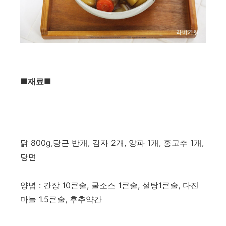
​■재료■
닭 800g,당근 반개, 감자 2개, 양파 1개, 홍고추 1개,
당면
양념 : 간장 10큰술, 굴소스 1큰술, 설탕1큰술, 다진
마늘 1.5큰술, 후추약간