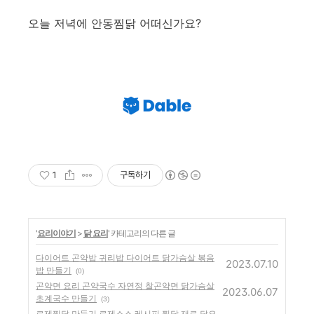
오늘 저녁에 안동찜닭 어떠신가요?
1
구독하기
'
요리이야기
>
닭 요리
' 카테고리의 다른 글
다이어트 곤약밥 귀리밥 다이어트 닭가슴살 볶음
2023.07.10
밥 만들기
(0)
곤약면 요리 곤약국수 자연정 찰곤약면 닭가슴살
2023.06.07
초계국수 만들기
(3)
로제찜닭 만들기 로제소스 레시피 찜닭 재료 닭요