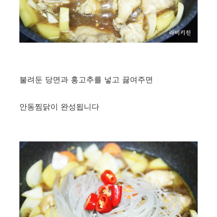
불려둔 당면과 홍고추를 넣고 끓여주면
안동찜닭이 완성됩니다