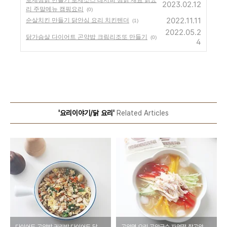
2023.02.12
리 주말메뉴 캠핑요리
(0)
2022.11.11
순살치킨 만들기 닭안심 요리 치킨텐더
(1)
2022.05.2
닭가슴살 다이어트 곤약밥 크림리조또 만들기
(0)
4
'요리이야기/닭 요리'
Related Articles
다이어트 곤약밥 귀리밥 다이어트 닭가슴살 볶음밥 만들기
곤약면 요리 곤약국수 자연정 찰곤약면 닭가슴살 초계국수 만들기