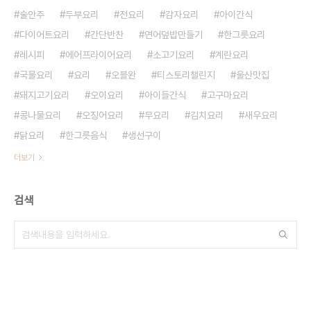
술안주
두부요리
전요리
감자요리
아이간식
다이어트요리
간단반찬
연어덮밥만들기
한그릇요리
레시피
에어프라이어요리
소고기요리
계란요리
국물요리
요리
오블완
티스토리챌린지
울산맛집
돼지고기요리
오이요리
아이들간식
고구마요리
콩나물요리
오징어요리
무요리
김치요리
새우요리
닭요리
한그릇음식
생선구이
더보기
검색