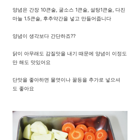
양념은 간장 10큰술, 굴소스 1큰술, 설탕1큰술, 다진
마늘 1.5큰술, 후추약간을 넣고 만들어줍니다
양념이 생각보다 간단하죠??
닭이 아무래도 감질맛을 내기 때문에 양념이 이정도
만 해도 맛있어요
단맛을 좋아하면 물엿이나 꿀등을 추가로 넣으셔
도 좋아요