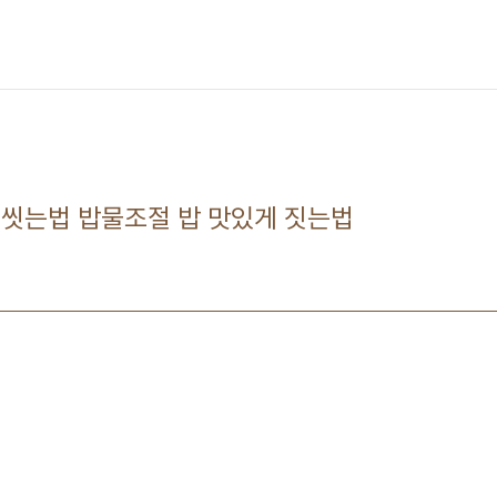
 씻는법 밥물조절 밥 맛있게 짓는법