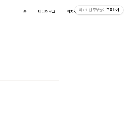
라비키친 주부놀이
구독하기
홈
미디어로그
위치로그
방명록