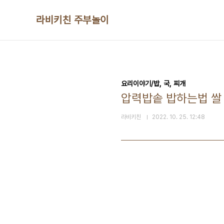
본문 바로가기
라비키친 주부놀이
요리이야기/밥, 국, 찌개
압력밥솥 밥하는법 쌀
라비키친
2022. 10. 25. 12:48