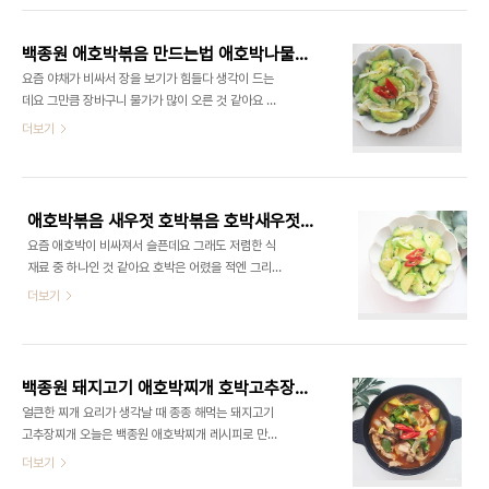
소와 비타민, 미네랄을 함유하고 있다고 해요 흔히 볶
​ 호박만 넣어서 만든 호박채전인데요 아무튼 간단하
으면 새우젓을 많이 넣는데 새..
면서 맛있으니 꼭 한번 만들어보세요! ■재료■ 둥근
백종원 애호박볶음 만드는법 애호박나물볶음 호박반찬 새우젓 호박볶음 레시피
호박 1/2개 당근 약간 청양고추 1개 부침가루 1컵 물
요즘 야채가 비싸서 장을 보기가 힘들다 생각이 드는
1컵 국간장 식용유 ​ 1. 들어가는 재료가 간단하죠? 애
데요 그만큼 장바구니 물가가 많이 오른 것 같아요 ​
호박을 똑같은 방법으로 만들어도 괜찮아요~ 둥근
그래도 비교적 저렴한 애호박으로 백종원 애호박볶
더보기
호박을 하나 준비해 주세요 생각보다 둥근 호박이 커
음 만드는법 만들어보았어요 예전에는 그다지 좋아
서 반만 사용했습니다 둥근 호박을 반으로 잘라주었
하지 않은 반찬인데 요즘엔 정말 맛있답니다 :) ​ 반찬
어요 2. ​둥근 호박을 채 썰어주는데요 저는 채칼로 얇
없을 때 후다닥 볶아서 밥 비벼 먹어도 맛있고 요즘
게 썰어줬어요 요즘에 왜이리 날씨가 더..
맛있어지는 것은 나이가 들어서 그런 거겠죠? ■재료
애호박볶음 새우젓 호박볶음 호박새우젓볶음 호박요리
■ 애호박 1개, 양파 1/2개 양념 : 새우젓, 들기름, 다
요즘 애호박이 비싸져서 슬픈데요 그래도 저렴한 식
진 마늘, 물, 통깨 ​ 1. 애호박나물볶음 레시피 애호박
재료 중 하나인 것 같아요 호박은 어렸을 적엔 그리
만 있으면 쉽게 만들 수 있는데 그리 어렵지 않게 만
맛없던데 요즘엔 왜 이리 맛있는지 저도 늙었나 봅니
더보기
들 수 있어요 ​ 홍고추는 데코를 위해 사용했어서 없어
다 새우젓 호박볶음 레시피!? 애호박과 새우젓 들기
도 상관없어요 2. 애호박 자르기 애호박이 크다면 4
름만 있으면 맛있게 만들 수 있답니다 ■재료■ 애호
등분을 해서 잘라주고 아니면 2등분 반달썰기로 잘
박 1개, 양파 1/2개, 새우젓 1/2스푼, 통깨 약간, 들기
라서 준비해 줍니다 3. 양파도 ..
름 2스푼, 다진 마늘 1스푼, 홍고추 약간 애호박요리
백종원 돼지고기 애호박찌개 호박고추장찌개
?호박새우젓볶음 들어가는 재료는 간단하죠? 워낙에
얼큰한 찌개 요리가 생각날 때 종종 해먹는 돼지고기
쉽게 만들 수 있는 반찬이기도 하고 요즘 맛있어서 한
고추장찌개 오늘은 백종원 애호박찌개 레시피로 만
번 만들면 후다닥 먹기 좋은 반찬이랍니다. 애호박은
들어보았어요 맛남의 광장에서 나온 레시피인데 애
더보기
반달썰기로 잘라줍니다 우선 가운데를 반을 갈라서
호박과 돼지고기만 넣었는데 너무 맛있는 것 있죠? ​
동글동글하게 잘라주면 좋고요 아니면 그냥 동글동