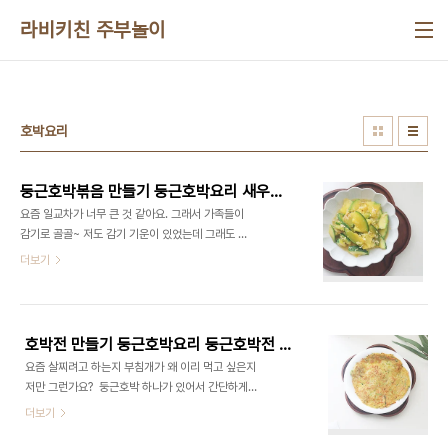
본문 바로가기
라비키친 주부놀이
호박요리
둥근호박볶음 만들기 둥근호박요리 새우젓 조선 호박볶음 레시피
요즘 일교차가 너무 큰 것 같아요. 그래서 가족들이
감기로 골골~ 저도 감기 기운이 있었는데 그래도 음
식을 잘 챙겨 먹어서 하루 만에 기력을 찾았는데요.
더보기
이럴 때 좋은 음식을 먹고 푹 쉬는 것도 좋은 것 같아
요! 둥근호박이 있어서 간단하게 둥근호박볶음 만들
기 했어요 재료는 정말 간단해요 둥근 호박만 있으면
정말 쉽게 만들 수 있다고 할까요? 집에 거의 있는 재
호박전 만들기 둥근호박요리 둥근호박전 만들기 호박부침개 호박채전
료들이라서 정말 쉽게 만들 수 있어요 호박볶음에는
요즘 살찌려고 하는지 부침개가 왜 이리 먹고 싶은지
역시 새우젓이 들어가야 하는데 새우젓은 필수로 들
저만 그런가요? ​ 둥근호박 하나가 있어서 간단하게
어가야지 맛있어요! ​ ■재료■ 호박 1개, 새우젓 1/2
호박부침개 만들어서 먹었는데요 ​ 저는 늘 애호박만
더보기
스푼, 다진 마늘 1/2스푼, 물 100ml, 들기름 2스푼,
부침개를 만들어보았는데 둥근호박으로 만드니 늙은
통깨 약간 ​ 호박에는 저칼로리 식품으로 풍부한 섬유
호박 맛이 나는 것 같기도 하고 너무 맛있는 것 있죠?