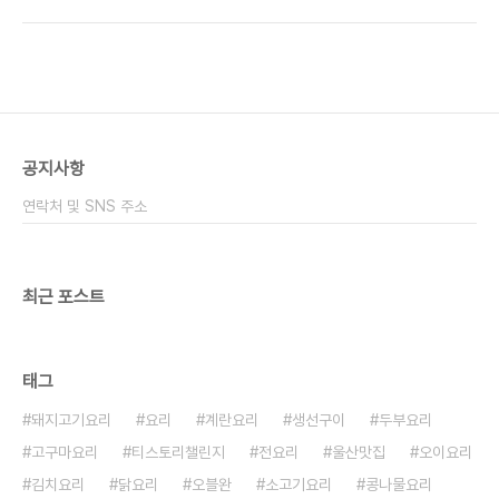
호박고추장찌개 얼큰하게 끓여서 맛있게 드셔보세요
글하게 잘라서 반을 잘라줘도 괜찮아요 저는 반달로
​ ■재료■ 애호박 1개, 돼지고기 300g, 대파 1개,표
잘랐는데 자르는 방법은 아무렇게나 편하게 하심..
고버섯 2개, 양파 1/2개 고추장, 고춧가루, 다진 마
늘, 국간장,소금, 물 ​ 애호박은 한 개 들어가고 나머지
재료는 맞춰서 넣습니다 특히나 표고버섯이 들어가
야지 고추장찌개의 감칠맛이 들어가니 참고해 주시
고요.표고버섯이 없다면 느타리버섯 다른 버섯도 괜
공지사항
찮아요 ​ 돼지고기는 찌개용으로 넉넉하게 300g을
넣었어요 ​ 찌개에는 비계가 들어가야지 맛있죠 비계
연락처 및 SNS 주소
부분이 약간 섞인 것이 애호박 찌개가 더 맛있어..
최근 포스트
태그
돼지고기요리
요리
계란요리
생선구이
두부요리
고구마요리
티스토리챌린지
전요리
울산맛집
오이요리
김치요리
닭요리
오블완
소고기요리
콩나물요리