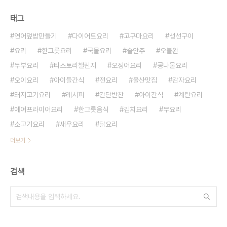
태그
연어덮밥만들기
다이어트요리
고구마요리
생선구이
요리
한그릇요리
국물요리
술안주
오블완
두부요리
티스토리챌린지
오징어요리
콩나물요리
오이요리
아이들간식
전요리
울산맛집
감자요리
돼지고기요리
레시피
간단반찬
아이간식
계란요리
에어프라이어요리
한그릇음식
김치요리
무요리
소고기요리
새우요리
닭요리
더보기
검색