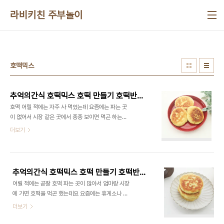
본문 바로가기
라비키친 주부놀이
호떡믹스
추억의간식 호떡믹스 호떡 만들기 호떡반죽 만들기
호떡 어릴 적에는 자주 사 먹었는데 요즘에는 파는 곳
이 없어서 시장 같은 곳에서 종종 보이면 먹곤 하는데
요 날이 추워지니까 호떡 생각이 나더라고요 요즘에
더보기
는 호떡믹스가 마트에서 잘 팔기 때문에 집에서도 간
단하게 맛있는 호떡 만들기 할 수 있습니다 ​ 생각보다
만드는 시간이 오래 걸리지 않고 요즘에는 믹스가 잘
나와서 발효를 안 시켜도 맛있는 것들이 있더라고요
추억의간식 호떡믹스 호떡 만들기 호떡반죽 만들기
발효 시키지 않고 바로 만들어도 되니 그렇게 시간도
어릴 적에는 곧잘 호떡 파는 곳이 많아서 엄마랑 시장
많이 걸리지 않습니다 역시나 오랜만에 먹으니 호떡
에 가면 호떡을 먹곤 했는데요 요즘에는 휴게소나 아
이 참 맛있네요 ​ ■재료■ 호떡믹스, 물 40~50도
울렛이나 시장에 가야 파는 곳을 볼 수 있을 정도로
더보기
180ml ​ 호떡 믹스에 보면 이스트와 설탕 그리고 호
잘 못 보는 것 같아요 ​ 그래도 요즘에는 호떡믹스가
떡 믹스가 있답니다 재료야 이것만 있으면 쉽게 만들
잘 나와서 집에서도 맛있게 만들 수 있답니다 ​ 호떡을