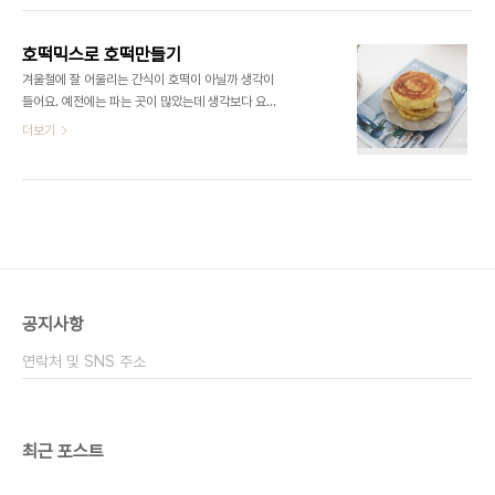
수 있습니다 ​우선 반죽을 해야겠죠 호떡 믹스 가루를
먹고 싶다는 아이들 말에 만들어보았는데~ 너무 맛
넣어 주세요 ​그다음 이스트를 넣어 ..
있는 것 있죠^^ ​ 이스트가 있어서 발효를 좀 더 하면
호떡믹스로 호떡만들기
쫄깃하게 먹을 수 있는데요 ​ 그래도 요즘에는 그리 오
겨울철에 잘 어울리는 간식이 호떡이 아닐까 생각이
랫동안 기다리지 않고 맛있게 먹을 수 있으니 정말 좋
들어요. 예전에는 파는 곳이 많았는데 생각보다 요즘
은 것 같아요 ■재료■ 호떡믹스, 물 40~50도
에는 길거리에서 파는 곳을 잘 못 보는데요. 요즘에는
더보기
180ml ​ 호떡믹스와 이스트, 설탕이 들어 있어요 ​ 재
호떡믹스가 잘 나와서 집에서 아이들 간식으로 잘 만
료야 호떡믹스만 있으면 끝 우선 넓은 볼에 호떡믹스
들어 먹는답니다 :) 가격도 저렴하고 누구나 쉽게 만
가루를 넣습니다 그리고 이스트를 넣습니다 이스트
들 수 있어서 오늘 아이들 간식으로 만들어보았는데
는 한쪽에 뿌려준 후 밀가루로 ..
요. 달달해서 아이들도 잘 먹고 맛있어서 겨울철 간식
으로 자주 해먹는 것 같아요 :) 호떡믹스는 다양한 것
이 있는데요. 취향껏 고르면 될 것 같아요. 따로 발효
하지 않아도 된다고 하지만 살짝 반죽 후 10분 정도
있다가 하면 좀 반죽이 말랑말랑해져서 좋아요. 요즘
공지사항
에는 씨앗호떡이나 다양하게 만들 수 있는 것들이 많
아서 선택의 폭이 넓은 것 같아요.우선 넓은 볼에 호
연락처 및 SNS 주소
떡믹스를 넣습니다. 따로 계량하지 않아도 믹..
최근 포스트