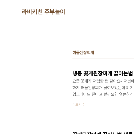
본문 바로가기
라비키친 주부놀이
해물된장찌개
냉동 꽃게된장찌개 끓이는법
요즘 꽃게가 저렴한 편 같아요~ 저번에
하게 해물된장찌개 끓여보았는데요 게도
업그레이드 된다고 할까요? ​ 얼큰하
다 ​ ■재료■ 꽃게 3마리 코인 육수 
더보기
즘에는 코인육수나 육수팩이 잘 나오니 
리터 넣어주세요! 그다음 코인육수 1
넣어주는데요 꽃게는 해동시켜서 준비했