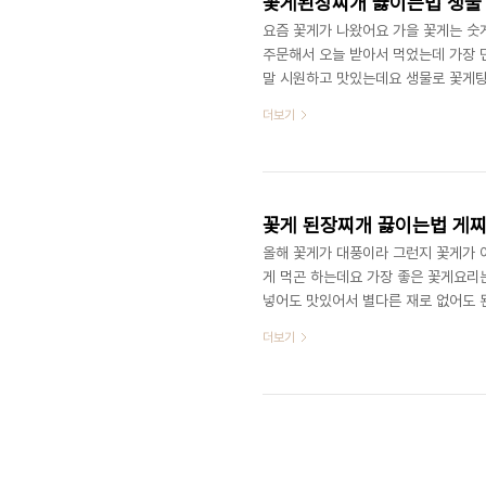
꽃게된장찌개 끓이는법 생물
요즘 꽃게가 나왔어요 가을 꽃게는 숫
주문해서 오늘 받아서 먹었는데 가장 
말 시원하고 맛있는데요 생물로 꽃게탕
■ 꽃게 2마리 코인 육수 된장 2큰술 다
더보기
줌 팽이버섯 약간 ​ 1. 꽃게 된장찌
뭐 다른 육수도 끓여도 좋지만 저는 코
개를 넣었습니다 2. 시간이 지나면서 
꽃게 된장찌개 끓이는법 게
올해 꽃게가 대풍이라 그런지 꽃게가 
게 먹곤 하는데요 가장 좋은 꽃게요리
넣어도 맛있어서 별다른 재로 없어도 
물이 맛있나요 자꾸 손이 가는 맛이랍
더보기
고추 양파 무 된장요리 꽃게 된장찌개
넣었어요~ 된장찌개라 물은 많이 잡지
어서 멸치 육수를 만들어줬어요 해물된
양..