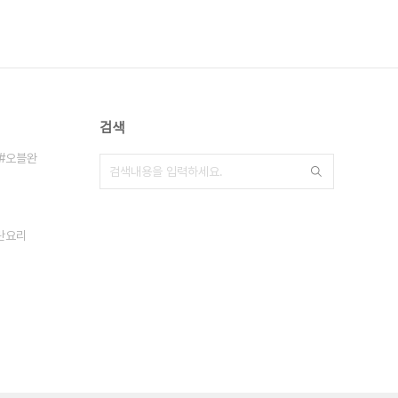
검색
오블완
란요리