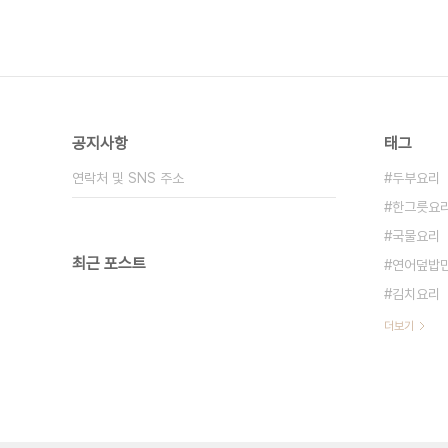
공지사항
태그
연락처 및 SNS 주소
두부요리
한그릇요
국물요리
최근 포스트
연어덮밥
김치요리
더보기