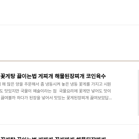
 꽃게탕 끓이는법 게찌개 해물된장찌개 코인육수
 꽤 많은 양을 주문해서 좀 냉동시켜 놓은 냉동 꽃게를 가지고 시원
 맛있지만 국물이 예술이라는 점 ​ 국물요리에 꽃게만 넣어도 맛이
게 끓여볼까 하다가 된장을 넣어서 맛있는 꽃게된장찌개 끓여보았답니
된장 고춧가루 대파 청양고추 홍고추 양파 무 ​ 그냥 끓이는 것보다는 요
이럴 때 이용하는 것이 좋겠다 생각이 들어요 ​ 우선 냄비에 물을 1
개를 넣습니다 코인육수가 녹을 때까지 잘 끓여줍니다. 그다음 꽃게를
어요~ 꽃게는 흐르는 물에서 씻어서 준비해 줍니다~..