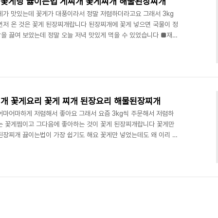
 꽃게탕 끓이는법 게찌개 꽃게찌개 해물된장찌개
게가 맛있는데 꽃게가 대풍이라서 정말 저렴하더라고요 그래서 3kg
먼저 온 것은 꽃게 된장찌개랍니다 된장찌개에 꽃게 넣으면 국물이 정
을 끓여 보았는데 정말 오늘 저녁 맛있게 먹을 수 있었습니다 ■재료
진마늘 1큰술 대파 1/2개 청양고추 2개 홍고추 1개 양파 1/2개 무 1
개 들어가는 재료는 간단하죠 우선 육수부터 끓여야 되는데요 멸치육수나
인 육수를 가지고 끓여 보았어요 물은 1.5리터를 넣고 코인 육수 한
코인 육수가 녹으면서 꽃게탕 육수가 끓..
찌개 꽃게요리 꽃게 찌개 된장요리 해물된장찌개
어마어마하게 저렴해서 좋아요 그래서 요즘 3kg씩 주문해서 저렴하
는 꽃게찜이고 그다음에 좋아하는 것이 꽃게 된장찌개랍니다 꽃게만
된장찌개 끓이는법이 가장 쉽기도 해요 꽃게만 넣었는데도 왜 이리 국
니다 ■재료■ 꽃게 3마리 코인 육수 된장 고춧가루 대파 청양고추 홍
 재료는 간단하죠? 우선 육수를 준비합니다 냄비에 1리터 정도 물을
 않았어요 멸치육수를 내지 않아도 맛있지만 그래도 코인 육수가 있
장찌개 만드는법 그다음 된장 2스푼을 넣습니다 무를 1컵 정도의