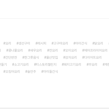
요리
생선구이
레시피
고구마요리
아이간식
닭요리
리
콩나물요리
새우요리
전요리
오이요리
에어프라이어요리
간단반찬
한그릇음식
울산맛집
감자요리
다이어트요리
만들기
소고기요리
티스토리챌린지
돼지고기요리
무요리
계
오징어요리
술안주
아이들간식