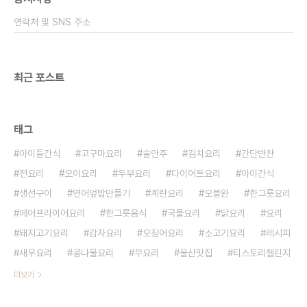
이런 부분을 가위로 잘라주면 깨끗하게 먹을 수 있어
연락처 및 SNS 주소
요 ​ 양파는 반개를 채 썰..
최근 포스트
태그
아이들간식
고구마요리
술안주
김치요리
간단반찬
전요리
오이요리
두부요리
다이어트요리
아이간식
생선구이
연어덮밥만들기
계란요리
오블완
한그릇요리
에어프라이어요리
한그릇음식
국물요리
닭요리
요리
돼지고기요리
감자요리
오징어요리
소고기요리
레시피
새우요리
콩나물요리
무요리
울산맛집
티스토리챌린지
더보기