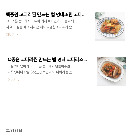
해 줘도 되는데 이것만 넣어도 기본적인 맛이 나더라
료■ 코다리 2마리, 양파 1/2개, 대파 2대, 무 1/3개,
고요 코다리는 두 마리를 준비합니다 ..
청양고추 3개, 다진 마늘 1스푼 진간장 1/2컵, 설탕
백종원 코다리찜 만드는 법 명태조림 코다리조림 코다리간장조림 코다리 요리 생선조림
2스푼, 고춧가루 1스푼 고추장 1스푼, 멸치 액젓 2스
코다리를 좋아해서 마트에 가서 보이면 하나 들고 와
푼, 물 2컵 ​ 코다리 요리 코다리간장조림 코다리는 냉
서 먹고 싶을 때 조리하곤 해요 다양한 레시피가 있지
동된 것이라서 해동한 것을 사용했어요 코다리는 2
만 백종원 코다리찜 만드는 법 으로 만들었더니 간단
더보기
마리이고 양파와 대파 무가 들어가는데 무가 들어가
하고 맛있어서 자주 해 먹는 편이랍니다. 재료들을 넣
야지 무가 참 맛있거든요 ​ 무가 꼭 들어가면 맛있어요
고 끓이기만 하면 되니 정말 좋아요 ​ ■재료■ 코다리
​ 코다리는 토막 난 것이라서 바로 사용했어요 ​ 토막
2마리, 양파 반개, 대파 2개, 무 반개 청양고추 3개,
나지 않았다면 ..
다진 마늘 1큰술, 진간장 1/2컵, 설탕 2큰술, 고춧가
백종원 코다리찜 만드는 법 명태 코다리조림 코다리간장조림 코다리 요리 명태조림 명태요리
루 1큰술, 고추장 1큰술, 멸치 액젓 2큰술, 물 3컵 ​ 백
어릴적에 엄마가 코다리를 좋아해서 만들어주면 그
종원 유튜브에 있는 레시피로 만들었으니 참고하세
리 맛없더니 요즘 맛있는것보면 저도 나이가 들었나
요! ​ 코다리는 손질된 코다리를 사용했는데 냉동상태
봐요 어제~ 백종원 코다리찜 레시피로 만들어보았는
더보기
를 살짝 냉장고에 넣어서 해동시켜서 사용했어요. ​ 코
데~ 맛있게 만들었답니다 은근 밥도둑 반찬이라고
다리는 2마리를 사용합니다 이제 코다리 요리 코다
할까~ 너무 맛있는 것 있죠? ​ ​■재료■ 코다리 2마
리간장조림 들어갈 야채를 손질할게요 ​ 대파는 2대
리, 양파 반개, 대파 2개, 무 반개 청양고추 3개, 다진
를 크게 썰어주고 양파는..
마늘 1큰술, 진간장 1/2컵, 설탕 2큰술, 고춧가루 1큰
술, 고추장 1큰술, 멸치 액젓 2큰술, 물 3컵 ​ 유튜브
레시피를 보고 만들었는데 여기서 저는 홍고추만 1개
추가해 주었답니다 ​ 코다리는 2마리를 사용합니다.
냉동실에 바로 꺼낸 상태라 찬물에 헹궈서 준비했습
공지사항
니다. ​ 저는 그냥 사용했는데 코다리 손질은 지느러미