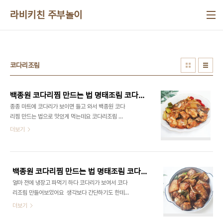
본문 바로가기
라비키친 주부놀이
코다리조림
백종원 코다리찜 만드는 법 명태조림 코다리조림 코다리간장조림 코다리 요리 생선조림
종종 마트에 코다리가 보이면 들고 와서 백종원 코다
리찜 만드는 법으로 맛있게 먹는데요 코다리조림 맛
있게 하기가 힘든데 이렇게 하면 그래도 기본적인 맛
더보기
이랄까 그리 어렵지 않더라고요 코다리와 함께 들어
가는 야채들 중 무를 꼭 넣어야지 맛있다고 할까요 무
조림도 즐기고 코다리조림도 맛있게 즐겨 보기로 했
어요 ■재료■ 코다리 2마리, 양파 반개, 대파 2개,
백종원 코다리찜 만드는 법 명태조림 코다리조림 코다리간장조림 코다리 요리 생선조림 무조림
무 반개 청양고추 3개, 다진 마늘 1스푼, 진간장 1/2
얼마 전에 냉장고 파먹기 하다 코다리가 보여서 코다
컵, 설탕 2스푼, 고춧가루 1스푼, 고추장 1스푼 멸치
리조림 만들어보았어요 ​ 생각보다 간단하기도 한데
액젓 2스푼, 물 3컵 ​ 우선 명태조림 들어가는 재료는
맛내기가 어렵다고 할까 ​ 백종원 코다리찜 만드는 법
더보기
코다리가 두 마리가 들어가고요 그리고 양파 대파 무
으로 이번에 만들었더니 너무 맛있는 것 있죠? ​ 누구
랑 고추들이 들어갑니다 그 외의 재료가 있으면 추가
나 쉽게 만드는 레시피랄까 쉽게 만들어보세요! ■재