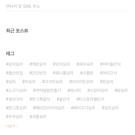
았어요 우선 스파게티 면 삶기부터 해볼까요? ​ 냄비
연락처 및 SNS 주소
에 물을 넉넉하게 넣어두고 소금 1/2스푼을 넣어..
최근 포스트
태그
감자요리
계란요리
오이요리
새우요리
아이들간식
울산맛집
간단반찬
콩나물요리
오블완
아이간식
요리
무요리
고구마요리
다이어트요리
전요리
소고기요리
연어덮밥만들기
레시피
오징어요리
닭요리
생선구이
한그릇음식
술안주
티스토리챌린지
한그릇요리
에어프라이어요리
돼지고기요리
김치요리
두부요리
국물요리
더보기