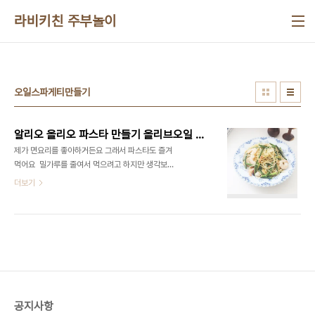
본문 바로가기
라비키친 주부놀이
오일스파게티만들기
알리오 올리오 파스타 만들기 올리브오일 새우 마늘쫑 파스타 레시피 오일 스파게티 만들기
제가 면요리를 좋아하거든요 그래서 파스타도 즐겨
먹어요 ​ 밀가루를 줄여서 먹으려고 하지만 생각보다
안 되는 것은 저만 그런가요? ㅠㅠ ​ 그래도 파스타 중
더보기
에서 오일파스타 만들기 좋아하는데 이번에는 마늘
쫑 넣어서 만들었는데 마늘쫑 파스타 정말 맛있어요 ​
여기에 새우까지 넣었으니 맛있을 수밖에 없겠죠? ​
간단하게 만드는 오일 스파게티 만들기 쉽게 만들어
보세요 ■재료■ 통마늘 5개, 마늘쫑 10줄 정도 스
파게티 면 1인분 새우 7~8 마리 소금 올리브오일 페
퍼론치노 4개 ​ 새우나 마늘쫑은 빼도 상관없어요 오
일과 마늘만 넣어도 맛있거든요 냉장고 포화상태라
공지사항
요즘 냉장고 파먹기 해서 재료들이 있어서 다 넣어보