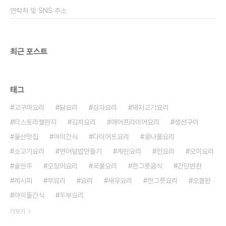
만들면 정말 맛있는 소고기국을 만들 수 있어요 ​ 확실
연락처 및 SNS 주소
히 기름기가 적은 부위기도 하고 국을 끓였을 때 함평
한우..
최근 포스트
태그
고구마요리
닭요리
감자요리
돼지고기요리
티스토리챌린지
김치요리
에어프라이어요리
생선구이
울산맛집
아이간식
다이어트요리
콩나물요리
소고기요리
연어덮밥만들기
계란요리
전요리
오이요리
술안주
오징어요리
국물요리
한그릇음식
간단반찬
레시피
무요리
요리
새우요리
한그릇요리
오블완
아이들간식
두부요리
더보기