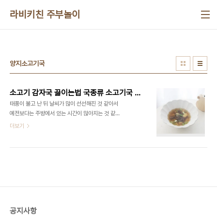
본문 바로가기
라비키친 주부놀이
양지소고기국
소고기 감자국 끓이는법 국종류 소고기국 한우양지
태풍이 불고 난 뒤 날씨가 많이 선선해진 것 같아서
예전보다는 주방에서 있는 시간이 많아지는 것 같아
요 ​ 오늘은 한우양지를 가지고 맛있는 국종류 소고기
더보기
국을 만들어 보았는데요 요즘 맛있는 감자를 넣어서
간단하게 소고기 감자국 끓이는법 만들어보았는데
간단하면서도 담백해서 맛있게 먹었답니다 ■재료■
한우 양지 300g 감자 2알 대파 1/2대 다진마늘
1/2스푼 국간장 1스푼 소금 약간 후추 약간 ​ 요새 소
고기가 좀 싸졌죠 하나로마트 가보니 소고기 세일하
던데 돼지고기와 비교해보니 이제는 별 차이도 없어
요 그냥 소고기 감자국에 들어가는 소고기야 모든 부
공지사항
위 소고기를 사용해도 좋지만 양지부위를 사용해서