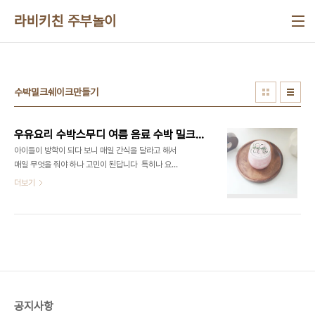
본문 바로가기
라비키친 주부놀이
수박밀크쉐이크만들기
우유요리 수박스무디 여름 음료 수박 밀크쉐이크 만들기
아이들이 방학이 되다 보니 매일 간식을 달라고 해서
매일 무엇을 줘야 하나 고민이 된답니다 ​ 특히나 요즘
같이 더운 여름철에는 시원한 음료를 주로 찾곤 하는
더보기
데요 ​ 이왕이면 아이에게 주는 음료라도 맛있게 주고
싶은데요 ​ 아이들이 여름철에는 밀크쉐이크를 좋아
해서 자주 만들어주는데 요즘 두 박철이라서 수박을
넣은 밀크쉐이크도 맛있다는 소문을 들어서 만들어
보았는데 너무 달콤하고 맛있는것 있죠? ​ 수박주스보
다는 아무래도 시원하기도 하고 무엇보다 한 잔만 먹
어도 든든하면서 달콤해서 매일 만들어 달라고 하네
요 ​ 특히나 맛없는 수박이 있다면 수박 밀크쉐이크 만
공지사항
들어서 맛있게 즐겨보세요! ■재료■ 얼린 수박