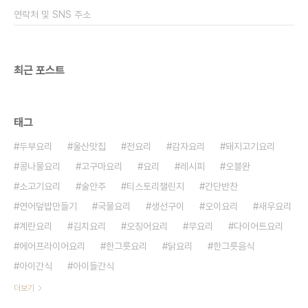
200g, 우유 300ml, 시럽 ​ 수박은 꼭 얼려서 준비
연락처 및 SNS 주소
해 주세요! 수박의 맛을 더 느끼고 싶다면 수박의..
최근 포스트
태그
두부요리
울산맛집
전요리
감자요리
돼지고기요리
콩나물요리
고구마요리
요리
레시피
오블완
소고기요리
술안주
티스토리챌린지
간단반찬
연어덮밥만들기
국물요리
생선구이
오이요리
새우요리
계란요리
김치요리
오징어요리
무요리
다이어트요리
에어프라이어요리
한그릇요리
닭요리
한그릇음식
아이간식
아이들간식
더보기