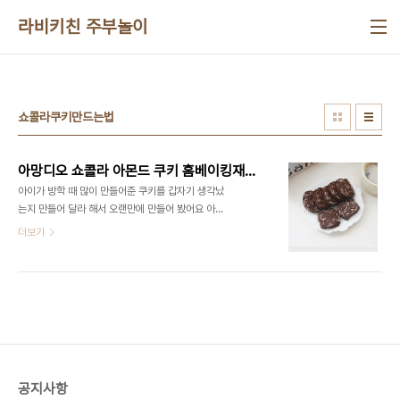
본문 바로가기
라비키친 주부놀이
쇼콜라쿠키만드는법
아망디오 쇼콜라 아몬드 쿠키 홈베이킹재료 아몬드 초코쿠키 만들기
아이가 방학 때 많이 만들어준 쿠키를 갑자기 생각났
는지 만들어 달라 해서 오랜만에 만들어 봤어요 아이
가 먹을 것이라 달지 않게 하니까 아이들 주기도 좋고
더보기
또 아메리카노와 우유와 같이 먹으니 너무 맛있네요
:) 커피와 찰떡궁합인 아망디오 쇼콜라!! 만들기도 비
교적 간단하고 들어가는 재료도 간단해서 간식으로
먹고 싶을 때 만들어 먹곤 합니다 냉동실에 얼려두는
시간이 좀 있지만 비교적 만들기 편해서 쿠키 초보자
처음 만드시는 분들이 만들기 쉬워요 오늘은 간단하
게 만들 수 있는 홈베이킹 쿠키 아망디오 쇼콜라 아몬
드 쿠키 만드는 법 알려드릴게요 ■홈베이킹 재료■
공지사항
박력분125g,코코아파우더15g,버터75g, 흑설탕