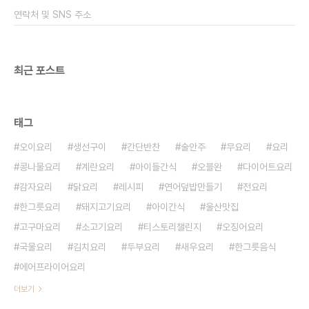
55g,달걀1개,아몬드슬라이스60g 흑설탕 대신 황
연락처 및 SNS 주소
설탕 슈가파우더를 사용해도 괜찮습니다. 계란과 버
터..
최근 포스트
태그
오이요리
생선구이
간단반찬
술안주
무요리
요리
콩나물요리
계란요리
아이들간식
오블완
다이어트요리
감자요리
닭요리
레시피
연어덮밥만들기
전요리
한그릇요리
돼지고기요리
아이간식
울산맛집
고구마요리
소고기요리
티스토리챌린지
오징어요리
국물요리
김치요리
두부요리
새우요리
한그릇음식
에어프라이어요리
더보기