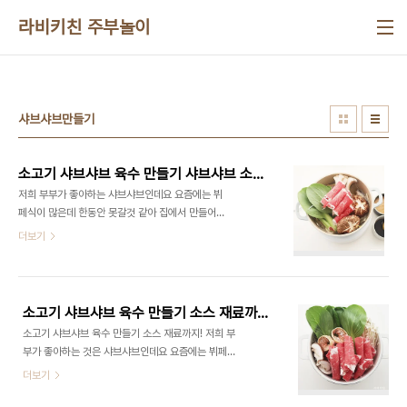
본문 바로가기
라비키친 주부놀이
샤브샤브만들기
소고기 샤브샤브 육수 만들기 샤브샤브 소스 재료 고기 부위
저희 부부가 좋아하는 샤브샤브인데요 요즘에는 뷔
페식이 많은데 한동안 못갈것 같아 집에서 만들어보
았어요 ​ 샤브샤브 육수 내고 야채와 버섯을 넣으니 밖
더보기
에서 먹는 것만큼 맛있는 것 있죠? ^^ 집들이 음식 메
뉴 추천으로도 좋아요! ​ 소고기 샤브샤브 육수 만들기
는 물론 같이 곁들일 소스! 그리고 고기 부위까지 집
에서 만드는 방법 알려드릴게요 야채와 버섯은 정해
소고기 샤브샤브 육수 만들기 소스 재료까지!
진 것은 없어요 좋아하는 것만 골라서 넣으면 되는데
소고기 샤브샤브 육수 만들기 소스 재료까지! 저희 부
숙주나물과 배추는 필수라는 사실! ■재료■ 멸치 15
부가 좋아하는 것은 샤브샤브인데요 요즘에는 뷔페
마리, 다시마 3장. 대파, 국간장, 맛술 숙주나물, 배
식이 많은데 한동안 가지 못할 것 같아서 집에서 만들
더보기
추, 청경채, 버섯류, 소고기 소스 : 간장, 땅콩소스,와
어보았어요 ​ 샤브샤브 육수 내고 야채와 버섯 등을 넣
사비 ​ ​ 소고기 샤브샤브 재료에 들어갈 야채와 버섯은
으니 밖에서 먹는 것만큼 맛있는 것 있죠? ^^ 집들이