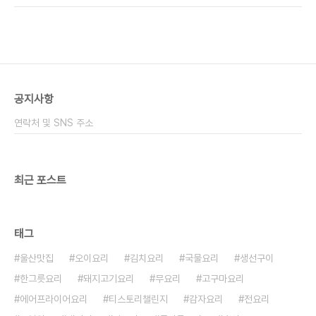
꼭 정해지지 않았답니다. 참고만 하시고 추가로 더 넣
음식 메뉴 추천으로도 좋아요! ​ 소고기 샤브샤브 육수
으셔도 됩니다 어묵이나 떡 우..
만들기는 물론 같이 곁들일 간단한 소스! 그리고 고기
부위까지 집에서 만드는 방법 알려드릴게요 들어가
는 야채와 버섯은 따로 정해진 것이 없답니다 좋아하
는 것만 골라서 넣으면 되는데 숙주나물과 배추는 필
수라는 사실! 육수 : 멸치 15마리, 대파 1대, 양파 1
공지사항
개, 건새우, 국간장 샤브샤브 : 숙주나물, 배추, 청경
채, 팽이버섯, 표고버섯, 만두, 소고기 소스 : 간장, 땅
연락처 및 SNS 주소
콩소스,와사비 ​ ​ ​..
최근 포스트
태그
울산맛집
오이요리
김치요리
국물요리
생선구이
한그릇요리
돼지고기요리
무요리
고구마요리
에어프라이어요리
티스토리챌린지
감자요리
전요리