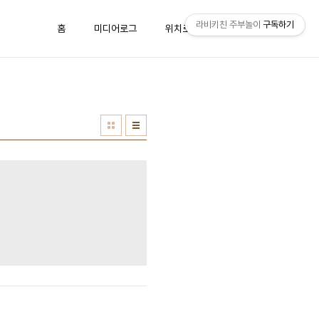
라비키친 주부놀이
구독하기
홈
미디어로그
위치로그
방명록