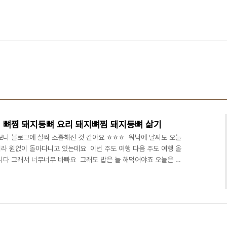
 뼈찜 돼지등뼈 요리 돼지뼈찜 돼지등뼈 삶기
니 블로그에 살짝 소홀해진 것 같아요 ㅎㅎㅎ ​ 워낙에 날씨도 오늘
 원없이 돌아다니고 있는데요 ​ 이번 주도 여행 다음 주도 여행 올
다 그래서 너무너무 바빠요 ​ 그래도 밥은 늘 해먹어야죠 오늘은 저
돼지등뼈짐 만들었어요 ​ 등뼈는 가격도 저렴해서 자주 먹는 먹거리 중
한 한 끼로 딱 좋아요 ■재료■ 등뼈 2kg, 양파, 월계수잎, 통후추
개, 떡볶이 떡 약간 ​ 간장돼지등뼈찜 양념 : 진간장 2/3컵, 설탕 4스푼,
 굴 소스 2스..