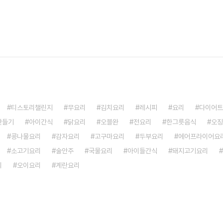
티스토리챌린지
무요리
김치요리
레시피
요리
다이어트
만들기
아이간식
닭요리
오블완
전요리
한그릇음식
오징
콩나물요리
감자요리
고구마요리
두부요리
에어프라이어요
소고기요리
술안주
국물요리
아이들간식
돼지고기요리
리
오이요리
계란요리