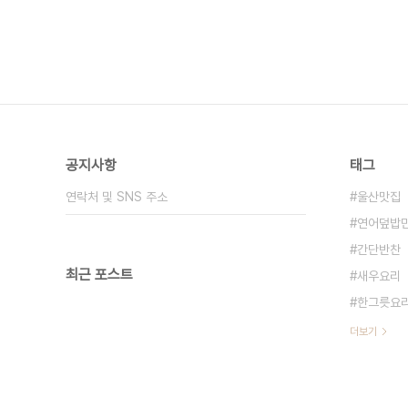
공지사항
태그
연락처 및 SNS 주소
울산맛집
연어덮밥
간단반찬
최근 포스트
새우요리
한그릇요
더보기