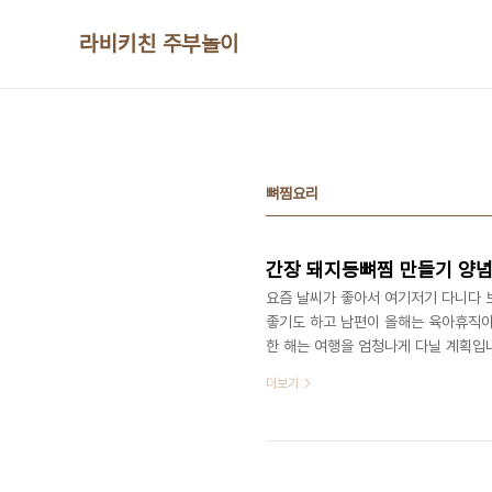
본문 바로가기
라비키친 주부놀이
뼈찜요리
간장 돼지등뼈찜 만들기 양념
요즘 날씨가 좋아서 여기저기 다니다 보
좋기도 하고 남편이 올해는 육아휴직이라
한 해는 여행을 엄청나게 다닐 계획입니
희 큰아이가 너무나도 좋아하는 간장 
더보기
하나인데 6천원의 행복이라고 할까 저렴
약간, 대파 1/2대, 당근 1개, 양파 1
맛술 1/2컵, 간 마늘 2스푼, 생강 약간,