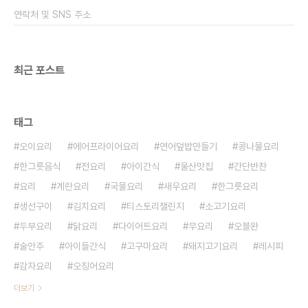
먼저 미역을 불려야 해요 미역을 1/3컵과 물 2.5컵
연락처 및 SNS 주소
을 넣은 후 10분 정도 불..
최근 포스트
태그
오이요리
에어프라이어요리
연어덮밥만들기
콩나물요리
한그릇음식
전요리
아이간식
울산맛집
간단반찬
요리
계란요리
국물요리
새우요리
한그릇요리
생선구이
김치요리
티스토리챌린지
소고기요리
두부요리
닭요리
다이어트요리
무요리
오블완
술안주
아이들간식
고구마요리
돼지고기요리
레시피
감자요리
오징어요리
더보기