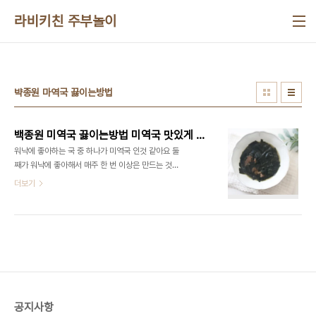
본문 바로가기
라비키친 주부놀이
뱍종원 마역국 끓이는방법
백종원 미역국 끓이는방법 미역국 맛있게 끓이는법 소고기 미역국 레시피
워낙에 좋아하는 국 중 하나가 미역국 인것 같아요 둘
째가 워낙에 좋아해서 매주 한 번 이상은 만드는 것
같은데요 ​ 소고기와 미역의 조합이라 맛있을 수밖에
더보기
없는 조합인데요 ​ 그래서 자꾸 먹게 된다고 할까요?
고기와 미역만 맛있으면 정말 맛있을 수밖에 없는 소
고기미역국 맛있게 끓이는법 ​ 백종원 소고기 미역국
레시피로 만들어보았어요 ■재료■ 소고기 100g,
미역 1/3컵, 참기름 2스푼 국간장 3스푼, 멸치 액젓
1스푼, 물 1.3리터 ​ 소고기는 국거리용을 사용하면
됩니다 소 불고기 용도 좋고 어떠한 소고기도 가능하
다고 해요 ​ 미역은 종이컵으로 1/3컵을 준비합니다
공지사항
미역국은 4인분의 양이라고 하니 참고하세요! ​ 가장