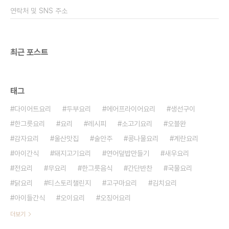
파를 깍둑썰기로 잘라줬어요 그래야지 저장했을 때
연락처 및 SNS 주소
물러지지 않는답니다. 그리고 고추는 4~5..
최근 포스트
태그
다이어트요리
두부요리
에어프라이어요리
생선구이
한그릇요리
요리
레시피
소고기요리
오블완
감자요리
울산맛집
술안주
콩나물요리
계란요리
아이간식
돼지고기요리
연어덮밥만들기
새우요리
전요리
무요리
한그릇음식
간단반찬
국물요리
닭요리
티스토리챌린지
고구마요리
김치요리
아이들간식
오이요리
오징어요리
더보기