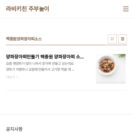
본문 바로가기
라비키친 주부놀이
백종원양파장아찌소스
양파장아찌만들기 백종원 양파장아찌 소스 담그는법 간장 비율 고추장아찌
요즘 햇양파가 많이 나와서 장아찌 만들고 있는데요
양파가 저렴하니 요맘때 만들어서 고기랑 먹을 때 혹
은 반찬으로 즐겨 먹고 있어요 양파만 넣어도 맛있는
더보기
데 고추가 좀 보여서 고추까지 넣어서 즐겨 먹고 있는
데요 매운 청양고추를 넣으면 좋겠지만 아이들이 먹
기에 그냥 풋고추만 넣어서 만들었어요 ■​재료■ 양
파 3개, 고추 5개 백종원 장아찌 간장 : 진간장 1컵,
식초 2/3컵, 설탕 2/3컵, 물 1컵 ​ 저는 많이 만들어
먹는 것보다 조금씩 만들어서 먹는 것이 먹기에 좋더
라고요 아무래도 아삭한 것도 더 오래가는 것 같기도
하고 장아찌 만들기야 워낙에 어렵지 않으니 그냥 그
공지사항
때그때 만들고 있어요 양파는 3개를 사용했는데 양