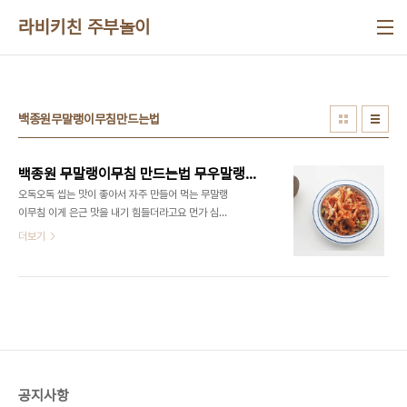
본문 바로가기
라비키친 주부놀이
백종원무말랭이무침만드는법
백종원 무말랭이무침 만드는법 무우말랭이무침 양념 무말랭이 요리
오독오독 씹는 맛이 좋아서 자주 만들어 먹는 무말랭
이무침 이게 은근 맛을 내기 힘들더라고요 먼가 심심
할 때도 있고 또 어떨 때는 아삭한 식감이 덜한 것 같
더보기
고.. 오늘은 백종원 무말랭이무침 만드는법 만들어보
았는데~ 아삭아삭 달콤하게 만들어졌답니다 ​ 백종원
요리책 레시피로 만들었어요~ 아무튼 무말랭이 좋아
하시면 만들어보세요 불리는 과정이 있지만 간단하
고 맛있답니다 ■재료■ 무말랭이 100g, 고춧가루,
물엿, 설탕, 멸치 액젓, 다진 마늘, 소금, 통깨 ​ 고춧잎
이 있으면 6g을 넣어주는데 저는 없어서 생략했어
요. 말린 고춧잎이 있다면 넣어주세요. ​ 고춧가루는
공지사항
이왕이면 고운 고춧가루를 사용하는 것이 좋습니다