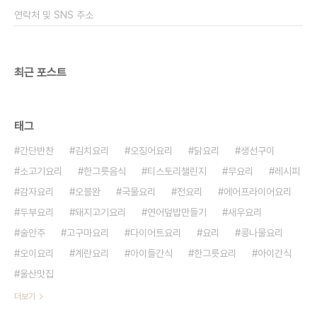
무가 맛있을 때가 아니지만 시판 말린 무 100g을 준
연락처 및 SNS 주소
비합니다 저희 집 앞 마트에는 100g씩 소..
최근 포스트
태그
간단반찬
김치요리
오징어요리
닭요리
생선구이
소고기요리
한그릇음식
티스토리챌린지
무요리
레시피
감자요리
오블완
국물요리
전요리
에어프라이어요리
두부요리
돼지고기요리
연어덮밥만들기
새우요리
술안주
고구마요리
다이어트요리
요리
콩나물요리
오이요리
계란요리
아이들간식
한그릇요리
아이간식
울산맛집
더보기