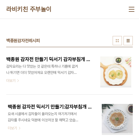
본문 바로가기
라비키친 주부놀이
백종원감자전레시피
백종원 감자전 만들기 믹서기 감자부침개 간장소스 양념장 레시피
감자요리는 다 맛있는 것 같은데 특히나 기름에 굽거
나 튀기면 더더 맛있어져요 오랜만에 믹서기 감자전
만들기했는데 요리방법에 따라 감자맛이 이렇게 다
더보기
양해지다니, 고소하게 잘 먹었네요 감자전 레시피는
역시 백종원 레시피로 만든 요리를 가져왔어요!!! 백
종원 감자 전! 쉽고 간단하게 만들어서 좋아하는 레시
피입니다 밥반찬이나 술안주 간식으로도 먹을 수 있
백종원 감자전 믹서기 만들기:감자부침개 간장소스 양념장 레시피
어서 정말 완소 하고 있어요!!! 요리 고수가 아닌 초보
요새 시골에서 감자들이 올라오는지 여기저기에서
자도 쉽게 만들 수 있으니 꼭 만들어보세요!! ■재료
감자를 주시네요 덕분에 이것저것 잘 해먹고 있습니
■ 감자 4개, 소금 약간, 식용유 들어가는 재료는 간
다. 가뜩이나 채소값 계속 오르는데 그나마 감자는 착
더보기
단해요. 믹서기나 핸드믹서를 이용하는 번거로움은
한 가격이라 더 많이 먹게 되는것 같아요 애들 간식으
있지만 강판에 감자를 가는 것보다는 훨씬 쉬우니 간
로 술안주로도 언제나 환영받는 감자전! 백종원 레시