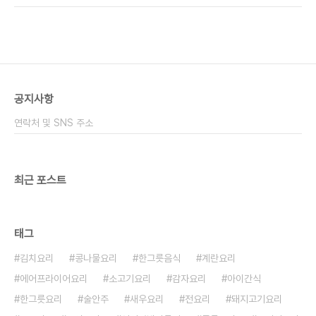
편한 감자전레시피입니다 매번 엄마가 만들어준 것
피로 만들어봤어요 ■재료■ 감자 3개, 소금, 식용
만 먹다가 이번에 먹고 싶어서 만들었는데 그리 만드
유, 물 2컵, 청양고추 1개 감자전 양념장 : 청양고추 1
는 방법..
개, 진간장, 식초 ​ 감자는 3개를 준비하는데 저는 크
기가 작은 감자들이라 5개를 사용했어요. 감자는 껍
질을 벗겨서 준비해 주세요 감자전 믹서기 만들기를
할 것이라서 감자는 적당한 크기로 잘라줍니다 믹서
공지사항
기에 감자를 넣어주세요! 물 2컵을 넣고 같이 갈아주
면 됩니다 믹서기 감자 곱게 잘 갈렸죠? 강판에 갈아
연락처 및 SNS 주소
서 만들어도 맛있지만 믹서기로 갈면 편하긴 하네..
최근 포스트
태그
김치요리
콩나물요리
한그릇음식
계란요리
에어프라이어요리
소고기요리
감자요리
아이간식
한그릇요리
술안주
새우요리
전요리
돼지고기요리