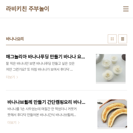
본문 바로가기
라비키친 주부놀이
바나나요리
매그놀리아 바나나푸딩 만들기 바나나 요리 Jello 젤로 푸딩 믹스
잘 익은 바나나만 보면 바나나푸딩 만들고 싶은 것은
저만 그런가요? 또 마침 바나나가 보여서 후다닥 만
들어본 바나나푸딩 다이어트해야 하지 싶지만 제가
더보기
굉장히 좋아하기에 오늘 간식으로 만들어보았어요 5
개 만들어서 매일 한 개씩 먹어야지 했는데 벌써 2개
를 먹었다는 사실 ​ 이게 매그놀리아에서 공개한 레시
피라고 하니 참고하세요! ■재료■ ​Jello 젤로 푸딩
바나나브륄레 만들기 간단캠핑요리 바나나요리
믹스 바닐라 1/2개 생크림 200ml 우유 250ml 바
바나나를 1손 사두었는데 며칠간 안 먹었더니 거뭇거
나나 3개 계란 과자 ​ 들어가는 재료는 정말 초간단이
뭇해서 후다닥 만들어본 바나나간식 바나나브륄레
죠? 이게 적당히 단맛도 있고 그리 어렵지 않아요. 바
랍니다 겉은 바삭 속은 촉촉하기도 하고 간단하게 만
더보기
나나는 3개를 넣었는데 취향껏 더 넣어도 좋고요 그
드는 과일간식이라고 할까 이번에는 요리용 토치를
리고 계란 과자 혹은 아이들이 먹는 배배 이걸 넣어도
사용해서 만들었는데 정말 간단캠핑요리 랍니다 바