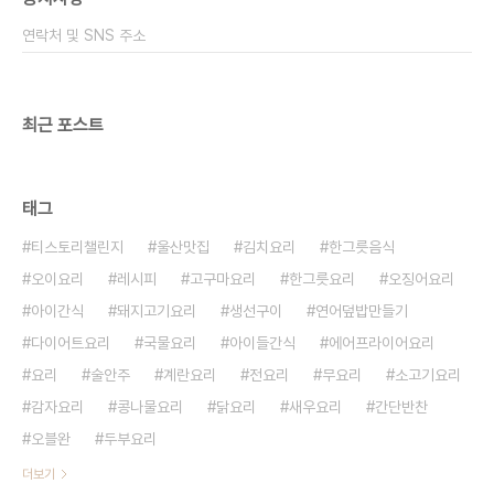
해서 준비해 주세요 바나나는 2개를 잘게 썰어서 준
연락처 및 SNS 주소
비해주세요 그리고 바나나 반을 ..
최근 포스트
태그
티스토리챌린지
울산맛집
김치요리
한그릇음식
오이요리
레시피
고구마요리
한그릇요리
오징어요리
아이간식
돼지고기요리
생선구이
연어덮밥만들기
다이어트요리
국물요리
아이들간식
에어프라이어요리
요리
술안주
계란요리
전요리
무요리
소고기요리
감자요리
콩나물요리
닭요리
새우요리
간단반찬
오블완
두부요리
더보기