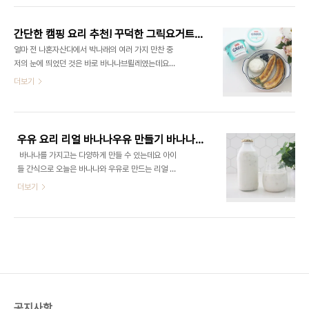
좋아요 바나나푸딩 만들기 하려면 Jello 젤로 푸딩
나나구이 간단하게 만들 수 있어요. ◈재료◈ 바나
믹스가 필요해요 직구하면 좋은데..
나 설탕 요리용 토치 ​ 우선 바나나 1개를 사용했어요
간단한 캠핑 요리 추천! 꾸덕한 그릭요거트 그리고 바나나브륄레 만들기
바나나는 약간 거뭇거뭇한 것이 맛있는 것 아시죠? ​
얼마 전 나혼자산다에서 박나래의 여러 가지 만찬 중
반을 잘라주세요~ 역시 바나나 껍질만 거뭇거뭇하지
저의 눈에 띄었던 것은 바로 바나나브륄레였는데요
속은 깔끔하죠? 이제 요리용 토치를 준비합니다 가정
레스토랑에서 먹기만 했지 이렇게 집에서 만들어보
더보기
용 토치는 크기도 별로 안 크고 휴대하기 좋은 사이즈
니 간편하기도 하고~ 또 맛도 좋았는데요 요즘 날씨
라 캠핑 갈 때도 들고 가기 좋아요 여기에 부탄가스
가 선선해서 캠핑 떠나기 좋은 날씨인데 캠핑 갔을 때
한 개는 필수로 준비해 주세요 토치 사용법은 부탄가
간단하게 만드는 캠핑 요리 추천 하고 싶어요 우선 바
스를 아랫부분에 부착시켜주세요 그리고 뒤에 보면
나나브륄레 재료는 간단해요 바나나, 설탕, 토치, 그
버튼을 돌려서..
우유 요리 리얼 바나나우유 만들기 바나나요리
릭요거트가 필요해요 캠핑하다 보면 토치 하나는 필
​ 바나나를 가지고는 다양하게 만들 수 있는데요 아이
수잖아요~ 버너에 불을 붙여도 좋고 또 한결 요리의
들 간식으로 오늘은 바나나와 우유로 만드는 리얼 바
맛을 업그레이드해주기 때문에 좋아하는데요 바나나
나나우유를 만들어보았어요. 보통 카페에 가면 주로
더보기
브륄레 만들기에도 필요해요. 바나나는 반을 갈라서
먹을 수 있는데 은근 비싸잖아요. 하지만 집에서 쉽게
준비합니다~ 칼로 반을 자르기는 정말 쉬웠어요. 그
만들 수 있답니다. 정말 어렵지 않고 맛있게 먹을 수
리고 설탕을 올려줍니다. 바나나가 촉촉하다 보니 설
있답니다 ■재료■ 바나나 4개, 우유 700ml, 설탕
탕을 올리면 바로 바나나에 흡수될 수 있거든요 바나
2스푼, 병 2개 500ml 병 2개일 때 레시피랍니다.
나가 너무 ..
우유랑 바나나 그리고 500ml 병만 있으면 됩니다.
바나나는 일부러 껍질에 점이 있는 것을 사용했어요.
그래야지 당도가 높아서 리얼 바나나 우유가 더 맛있
거든요 병은 소독해서 사용합니다. 냄비에 물을 넣은
공지사항
후 병을 넣고 불을 켠 후 보글보글 끓여서 병을 소독