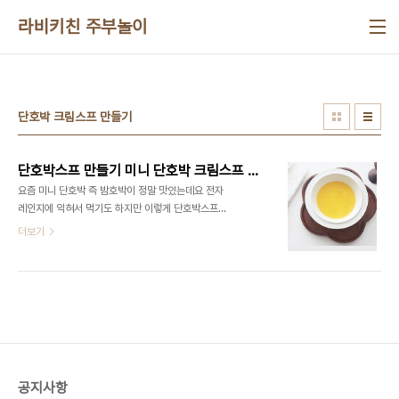
본문 바로가기
라비키친 주부놀이
단호박 크림스프 만들기
단호박스프 만들기 미니 단호박 크림스프 만들기 호박스프 밤호박 요리
요즘 미니 단호박 즉 밤호박이 정말 맛있는데요 전자
레인지에 익혀서 먹기도 하지만 이렇게 단호박스프
만들기 해서 먹으니 부드럽고 맛있다고 해야 할까요?
더보기
​ 자꾸 손이 가는 반찬이라고 할까 요즘 맛있게 먹고
있답니다 ​ 오늘은 간단하게 아침식사로도 좋은 단호
박 크림스프 만들기 해볼까 해요 ■재료■ 미니단호
박 2개 생크림 혹은 쿠킹크림 200ml 우유 200ml
소금 ​ 호박스프 우선 재료는 간단하죠? 단호박과 생
크림 우유만 있으면 됩니다 우유로 만들어도 좋은데
풍미가 다르다고 해야 하나 그래서 생크림을 넣는 것
이 꼭 좋아요 단호박으로도 만들지만 요즘 밤호박철
공지사항
이잖아요 밤호박을 가지고 만들어보았어요 우선 밤