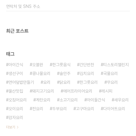
호박 손질부터 해야 하는데요 밤호박은 전자레인지
연락처 및 SNS 주소
에 넣어준 후 익혀주세요 전자레인지에서 6분 정도
익혀줍니다..
최근 포스트
태그
아이간식
오블완
한그릇음식
간단반찬
티스토리챌린지
생선구이
콩나물요리
술안주
김치요리
국물요리
연어덮밥만들기
요리
닭요리
한그릇요리
무요리
울산맛집
돼지고기요리
에어프라이어요리
레시피
오징어요리
계란요리
소고기요리
아이들간식
새우요리
오이요리
전요리
두부요리
고구마요리
다이어트요리
감자요리
더보기