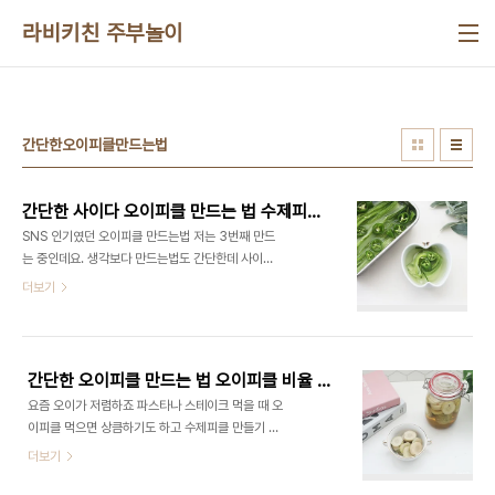
본문 바로가기
라비키친 주부놀이
간단한오이피클만드는법
간단한 사이다 오이피클 만드는 법 수제피클 만들기
SNS 인기였던 오이피클 만드는법 저는 3번째 만드
는 중인데요. 생각보다 만드는법도 간단한데 사이다
를 넣어서 만들었는데 저게 과연 맛있을까라는 생각
더보기
을 하는데 보기보다 맛있어서 자꾸 손이 간답니다 :)
한번 사이다 오이가 있다면 만들어보세요! ■재료■
오이 3개 무설탕 사이다 1캔 설탕 1스푼 식초 2스푼
소금 2/3스푼 ​ 재료는 간단하죠? 오이를 준비해주시
간단한 오이피클 만드는 법 오이피클 비율 피클스파클링 수제피클 만들기 야채피클 야채요리
고요 간단한 사이다 오이피클 만드는 법 오이 손질부
요즘 오이가 저렴하죠 파스타나 스테이크 먹을 때 오
터 해볼게요 오이는 굵은소금을 가지고 껍질 부위를
이피클 먹으면 상큼하기도 하고 수제피클 만들기 그
깨끗하게 씻어서 준비해 주세요 오이는 3개를 준비
리 어렵지 않답니다 ​ 오이랑 피클스파클링만 있으면
더보기
합니다. 오이는 흔히 우리가 잘라서 사용하는데 사이
쉽게 만들 수 있어요 시판 피클은 방부제도 있고 하니
다 오이피클은 필러를 가지고 얇게 썰어서 준비합니
아무래도 집에서 만들면 마음대로 만들 수 있어서 좋