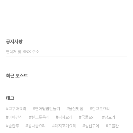
다 오이마사지 할때 필러를 이용해서 자르곤 했는데,
은 것 같아요. ■재료■ 오이 3개, 식초, 피클스파클
요샌 오이 비싸져서 먹기도 바쁘네요. 필러로 긁어대
링, 설탕, 소금, 물​ 오이피클만드는법 오이는 3개를
듯 ..
준비했어요 피클 스파클링은 마트에서 조그마한 것
사두면 수제피클 만들기 하기 쉬워요 ​ 무나 파프리카
를 넣어도 좋아요 집에 있는 재료를 가지고 활용해서
만들면 됩니다 오이는 먹기 좋은 크기로 잘라줍니다
공지사항
길쭉하게 잘라도 좋고 동글동글하게 잘라도 좋아요
취향껏 오이를 잘라서 준비해 주세요! 수제피클 만들
연락처 및 SNS 주소
기 두께는 너무 두껍지 않고 적당한 두께로 잘라서..
최근 포스트
태그
고구마요리
연어덮밥만들기
울산맛집
한그릇요리
아이간식
한그릇음식
김치요리
국물요리
닭요리
술안주
콩나물요리
돼지고기요리
생선구이
오블완