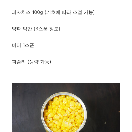
피자치즈 100g (기호에 따라 조절 가능)
양파 약간 (3스푼 정도)
버터 1스푼
파슬리 (생략 가능)