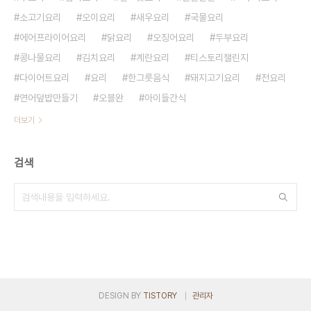
소고기요리
오이요리
새우요리
국물요리
에어프라이어요리
닭요리
오징어요리
두부요리
콩나물요리
김치요리
계란요리
티스토리챌린지
다이어트요리
요리
한그릇음식
돼지고기요리
전요리
연어덮밥만들기
오블완
아이들간식
더보기
검색
DESIGN BY
TISTORY
관리자