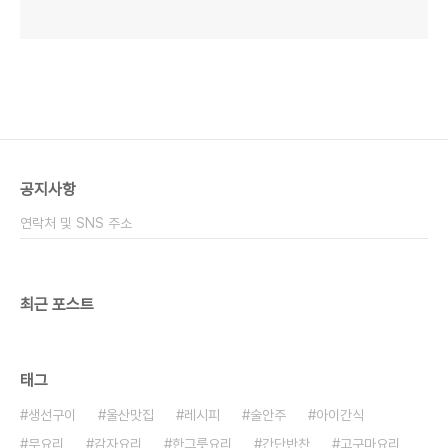
공지사항
연락처 및 SNS 주소
최근 포스트
태그
생선구이
울산맛집
레시피
술안주
아이간식
무요리
감자요리
한그릇요리
간단반찬
고구마요리