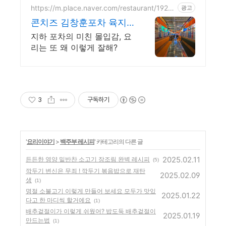
https://m.place.naver.com/restaurant/1929
광고
531895
콘치즈 김창훈포차 육지
점 분위기 미쳤다는 그곳
지하 포차의 미친 몰입감, 요
리는 또 왜 이렇게 잘해?
3
구독하기
'
요리이야기
>
백주부 레시피
' 카테고리의 다른 글
2025.02.11
든든한 영양 밑반찬 소고기 장조림 완벽 레시피
(5)
깍두기 변신은 무죄 ! 깍두기 볶음밥으로 재탄
2025.02.09
생
(1)
명절 소불고기 이렇게 만들어 보세요 모두가 맛있
2025.01.22
다고 한 마디씩 할거에요
(1)
배추겉절이가 이렇게 쉬웠어? 밥도둑 배추겉절이
2025.01.19
만드는법
(1)