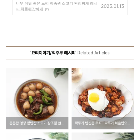
너무 쉬워 속은 느낌 백종원 소고기 된장찌개 레시
2025.01.13
피 차돌된장찌개
(2)
'요리이야기/백주부 레시피'
Related Articles
든든한 영양 밑반찬 소고기 장조림 완벽 레시피
깍두기 변신은 무죄 ! 깍두기 볶음밥으로 재탄생