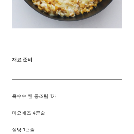
재료 준비
옥수수 캔 통조림 1개
마요네즈 4큰술
설탕 1큰술