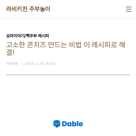
본문 바로가기
라비키친 주부놀이
요리이야기/백주부 레시피
고소한 콘치즈 만드는 비법 이 레시피로 해
결!
라비키친
2025. 1. 29. 15:33