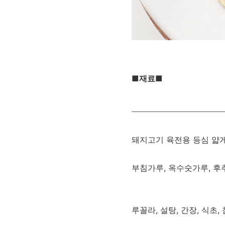
■재료■
돼지고기 육전용 등심 얇
부침가루, 옥수숫가루, 후추
루꼴라, 설탕, 간장, 식초,