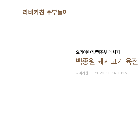
본문 바로가기
라비키친 주부놀이
요리이야기/백주부 레시피
백종원 돼지고기 육전 
라비키친
2023. 11. 24. 13:16