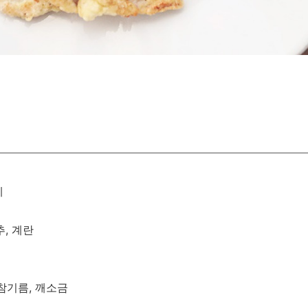
게
, 계란
 참기름, 깨소금