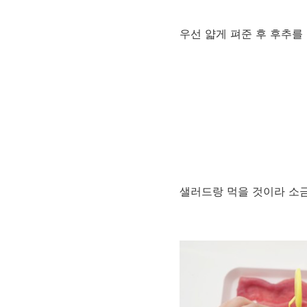
우선 얇게 펴준 후 후추
샐러드랑 먹을 것이라 소금