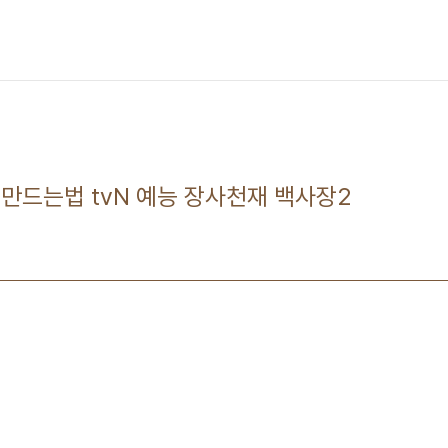
만드는법 tvN 예능 장사천재 백사장2