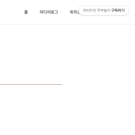
라비키친 주부놀이
구독하기
홈
미디어로그
위치로그
방명록