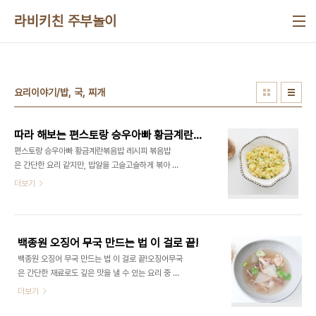
본문 바로가기
라비키친 주부놀이
요리이야기/밥, 국, 찌개
따라 해보는 편스토랑 승우아빠 황금계란볶음밥
편스토랑 승우아빠 황금계란볶음밥 레시피 볶음밥
은 간단한 요리 같지만, 밥알을 고슬고슬하게 볶아 깊
은 맛을 내는 것이 생각보다 어려웠어요. 중식 볶음
더보기
밥처럼 만들려면 불 조절도 중요하고, 재료를 빠르
게 섞어가며 볶아야 하는데, 이 과정이 쉽지 않은데
요. ​ 이번 KBS 편스토랑에서 요리 유튜버 승우아빠
가 누구나 쉽게 따라 할 수 있는 황금계란볶음밥을 소
백종원 오징어 무국 만드는 법 이 걸로 끝!
개했어요. 이 레시피는 중식 조리법을 활용해 실
백종원 오징어 무국 만드는 법 이 걸로 끝!오징어무국
패 없이 맛있는 볶음밥을 만들 수 있도록 구성되었어
은 간단한 재료로도 깊은 맛을 낼 수 있는 요리 중 하
요. 기본만 익혀도 김치볶음밥, 새우볶음밥, 햄볶음
나입니다. 특히 백종원의 오징어무국 레시피는 조
더보기
밥 등 다양한 볶음밥으로 응용할 수 있다고 하니 만들
리 과정이 간단하면서도 국물 맛이 시원하고 깔끔
어보세요 간단하면서 누구나 쉽게 만들 수 있는 볶음
해 온 가족이 함께 즐기기에 딱 좋습니다. 오늘은 오