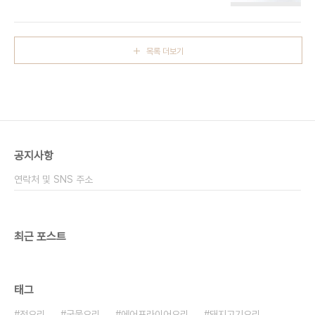
생각이 듭니다 ​ 매일 올리던 일이었는데 생각보다 안
넣습니다 코인육수가 녹을 때까지 잘 끓여줍니다. 그
하니 허전하기도 하고 오늘부터 열심히 레시피 올려
다음 꽃게를 넣어주는데요 꽃게는 해동시켜서 준비
볼게요 ㅎㅎ ​ 요 근래 그래도 저렴한 식재료가 바로
했어요~ 꽃게는 흐르는 물에서 씻어서 준비해 줍니
전복인데요 전복죽 끓여 먹는 것도 좋아하지만 전복
다~..
목록 더보기
미역국도 좋아한답니다 ​ 고기없이 미역국 끓이는 방
법 전복미역국 레시피 알려드릴게요 ​ ■전복미역국
재료■ 전복 3마리, 미역 20g, 국간장 참기름, 소금 ​
전복이 있으면 누구나 쉽게 미역국 끓이는 방법 할 수
있어요 가장 먼저 하는 일은 바로 미역 불리기! 미역
의 양은 종이컵으로 2/3컵 정도의 양을 불려주세요~
​ 미역 불리는 시간은 20분 정도..
공지사항
연락처 및 SNS 주소
최근 포스트
태그
전요리
국물요리
에어프라이어요리
돼지고기요리