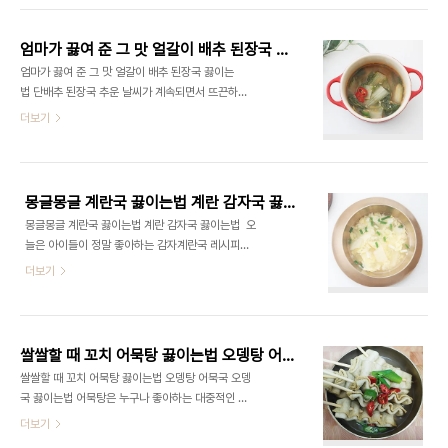
밥 레시피니 맛있게 만들어 보세요! ​ #편스토랑 #승
징어와 무의 조화로 완성되는 이 국물 요리를 더 자세
우아빠계란볶음밥 #계란볶음밥 #황금계란볶음밥 #
히 소개해 드릴게요. ​백종원 오징어무국 끓이는법 오
볶음밥 ..
엄마가 끓여 준 그 맛 얼갈이 배추 된장국 끓이는법 단배추 된장국
징어국 레시피 요즘같이 쌀쌀한 날씨에는 따뜻한 국
엄마가 끓여 준 그 맛 얼갈이 배추 된장국 끓이는
물이 그리워질 때가 많죠. 그럴 때 오징어의 쫄깃한
법 단배추 된장국 추운 날씨가 계속되면서 뜨끈하
식감과 무의 담백한 맛이 어우러진 국물은 속을 따뜻
고 구수한 국 한 그릇이 생각나는 요즘, 된장국은 한
더보기
하게 데워줄 뿐만 아니라 영양도 가득해요. 오징어는
국인의 식탁에서 빼놓을 수 없는 메뉴인것 같아요 특
단백질과 타우린이 풍부해 몸에 활력을 주며, 무는 소
히 얼갈이배추를 활용한 된장국은 부드러운 배추
화에 도움을 주는 재료로도 잘 알려져 있죠. ​#오징어
와 고소한 된장이 어우러져 누구나 좋아하는 맛을 자
무국레시피 #오징어국레시피 #오징어무국 #오징어
랑하죠. 얼갈이배추는 아삭하면서도 부드러운 식
국..
몽글몽글 계란국 끓이는법 계란 감자국 끓이는법
감 덕분에 국물 요리에 적합하며, 가볍게 끓여
몽글몽글 계란국 끓이는법 계란 감자국 끓이는법 오
도 그 깊은 맛이 좋아요~ 특히나 겨울철에는 얼갈이
늘은 아이들이 정말 좋아하는 감자계란국 레시피
가 저렴하기도 하고 된장국 끓였을때 맛있게 즐
를 소개하려고 해요. 요즘 같은 날씨에는 따끈한 국물
더보기
길 수 있어요 이번에는 간단한 재료와 과정으로 얼갈
이 있는 한 끼가 정말 생각나잖아요? 그중에서도 감
이배추 된장국을 맛있게 만드는 방법을 소개할게요. ​
자계란국은 간단한 재료로 쉽게 만들 수 있어서 제
#얼갈이배추된장국 #단배추된장국 #된장국 #배추
가 자주 찾는 메뉴랍니다. ​특히 맵지 않아서 아이들도
된장국 #얼갈이국 #단배추요리 #된장배추국 #된장
부담 없이 먹을 수 있고, 아침 식사나 해장국으로도
국끓이는법 #얼갈이된장국 재료 준비..
쌀쌀할 때 꼬치 어묵탕 끓이는법 오뎅탕 어묵국 오뎅국 끓이는법
딱이에요. 국물이 시원하고 담백해서 남녀노소 누구
쌀쌀할 때 꼬치 어묵탕 끓이는법 오뎅탕 어묵국 오뎅
나 좋아할 맛이죠. 지금부터 초간단으로 감자계란국
국 끓이는법 어묵탕은 누구나 좋아하는 대중적인 음
끓이는 법 알려드릴게요! ​#감자국끓이는법 #계란국
식으로, 특히 날씨가 선선해지거나 가족들과 함께하
더보기
#파계란국끓이는법 #초간단계란국끓이는법 #해장
는 시간에 제격인 메뉴입니다. 길거리에서 따끈한 어
국 #감자계란국 #계란감자국 준비 재료감자 1개 계