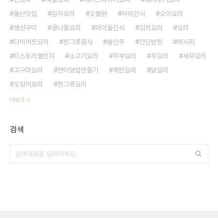
울산맛집
감자요리
오블완
아이간식
오이요리
생선구이
콩나물요리
아이들간식
김치요리
요리
다이어트요리
한그릇음식
술안주
간단반찬
레시피
티스토리챌린지
소고기요리
두부요리
무요리
새우요리
고구마요리
연어덮밥만들기
계란요리
닭요리
오징어요리
한그릇요리
더보기
검색