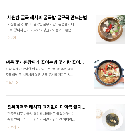
묵 국물을 즐기던 추억이 떠오르지만, 요즘엔 집에서
란 2개 쪽파 약간 다진 마늘 1/2스푼 소금, 후추 코인
도 쉽게 만들어 즐길 수 있어요. 오늘은 간단한 재료
육수(멸치맛) 2개 물 1.2리터 재료가 정말 간단하
로 깊은 맛을 낼 수 있는 꼬치 어묵탕 레시피를 소개
죠? ..
시원한 굴국 레시피 굴국밥 굴무국 만드는법
합니다. 꼬치에 꽂힌 어묵은 빼먹는 재미가 있어 아이
시원한 굴국 레시피 굴국밥 굴무국 만드는법벌써 마
들부터 어른들까지 모두가 즐길 수 있는 메뉴랍니다.
트에 갔더니 굴이 나왔어요 생굴로도 즐겨도 좋은
#오뎅탕끓이는법 #오뎅탕 #꼬치어묵탕끓이는법 #
데 무를 넣은 시원한 굴국 만들어 보았어요 ​ 생굴 무
더보기
어묵탕끓이는법 #어묵탕 #간단오뎅탕끓이는법 재
굴국은 날씨가 추운 요즘 즐기기 좋은 국으로, 굴의
료 준비어묵: 8개 (꼬치어묵 추천) 무: 1/6개 대
신선한 맛과 무의 시원한 맛이 어우러져 깔끔한 국물
파: 1/2대 홍고추: 1개 청양고추: 1개 국간장: 2스
이 시원해요 오늘은 굴을 넣어서 무를 넣고 시원하
푼 (또는 어묵탕 전용 간장) 코인 육수: 2개 (..
게 굴국국을 끓이는 레시피간단하게 소개해 드릴게
냉동 꽃게된장찌개 끓이는법 꽃게탕 끓이는법 게찌개 해물된장찌개 코인육수
요. ​ #굴국 #굴국레시피 #굴국밥 #굴무국 #굴무국
요즘 꽃게가 저렴한 편 같아요~ 저번에 꽤 많은 양을
만드는법 #굴요리 재료 준비 굴 300g 무 한토막 두
주문해서 좀 냉동시켜 놓은 냉동 꽃게를 가지고 시원
부 반 모 대파 1/3대 다진 마늘 1/2 스푼 굵은 소
하게 해물된장찌개 끓여보았는데요 게도 맛있지만
더보기
금 약간 국간장 1스푼 코인 육수 2개 물 1.5리터 청
국물이 예술이라는 점 ​ 국물요리에 꽃게만 넣어도 맛
양고추 (선택 사항) 굴 손질하기 ​ 굴무국 육수 준비하
이 업그레이드 된다고 할까요? ​ 얼큰하게 끓여볼까
기이번 레시피에서는 전통적인 멸치 육수를 내는 대
하다가 된장을 넣어서 맛있는 꽃게된장찌개 끓여보
신 코인 육수를 사용합니다. 코인 육수는 ..
았답니다 ​ ■재료■ 꽃게 3마리 코인 육수 된장 고춧
전복미역국 레시피 고기없이 미역국 끓이는 방법 미역국 종류 재료 간
가루 대파 청양고추 홍고추 양파 무 ​ 그냥 끓이는 것
한동안 너무 바빠서 요리 레시피를 못 올렸어요~ 수
보다는 요즘에는 코인육수나 육수팩이 잘 나오니 이
습할 일이 너무너무 많아서 정말 시간이 잘 가더라고
럴 때 이용하는 것이 좋겠다 생각이 들어요 ​ 우선 냄
요 그래도 아직 다 끝난 건 아닌데 열심히 해봐야겠다
더보기
비에 물을 1리터 넣어주세요! 그다음 코인육수 1개를