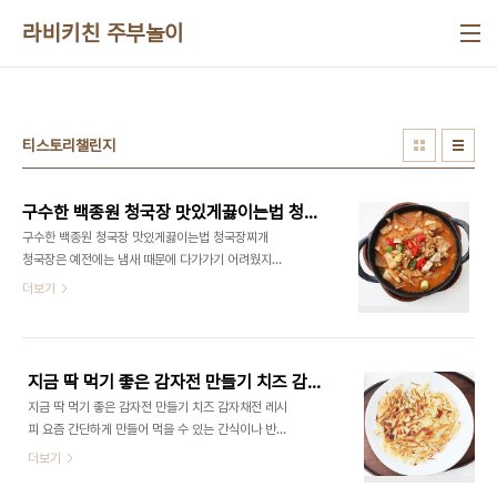
본문 바로가기
라비키친 주부놀이
티스토리챌린지
구수한 백종원 청국장 맛있게끓이는법 청국장찌개
구수한 백종원 청국장 맛있게끓이는법 청국장찌개
청국장은 예전에는 냄새 때문에 다가가기 어려웠지
만, 나이가 들면서 점점 그 구수한 맛에 중독되고 말
더보기
지 않으셨나요? 저도 예전엔 안 먹었는데, 이제는 가
끔씩 생각나서 식당에서 청국장을 즐기곤 합니다. ​그
런데 이번에는 집에서 직접 만들어본 백종원 청국장
레시피로 청국장찌개를 끓여봤어요. 간단한 재료로
지금 딱 먹기 좋은 감자전 만들기 치즈 감자채전 레시피
맛있게 만들어졌답니다. 칼칼하면서도 구수한 맛, 함
지금 딱 먹기 좋은 감자전 만들기 치즈 감자채전 레시
께 해볼까요? ​#백종원청국장맛있게끓이는법 #청국
피 요즘 간단하게 만들어 먹을 수 있는 간식이나 반찬
장맛있게끓이는법 #청국장 #백종원청국장찌개 #청
을 찾는 분들이 많으실 거예요. 특히 가족들과 함
더보기
국장찌개 #두부청국장맛있게끓이는법 #청국장찌개
께 즐길 수 있는 요리는 항상 인기가 많죠. 그래서 오
만드는법​ 재료 준비먼저 준비해야 할 재료들을 알아
늘은 부드럽고 고소한 맛으로 모두의 입맛을 사로잡