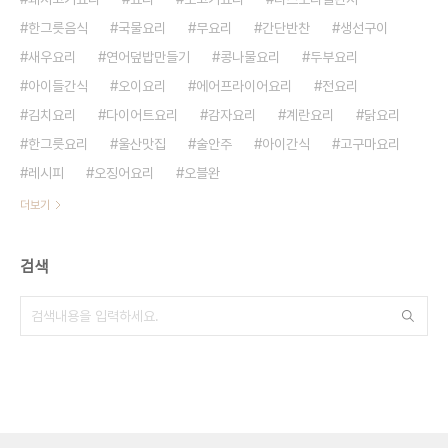
한그릇음식
국물요리
무요리
간단반찬
생선구이
새우요리
연어덮밥만들기
콩나물요리
두부요리
아이들간식
오이요리
에어프라이어요리
전요리
김치요리
다이어트요리
감자요리
계란요리
닭요리
한그릇요리
울산맛집
술안주
아이간식
고구마요리
레시피
오징어요리
오블완
더보기
검색