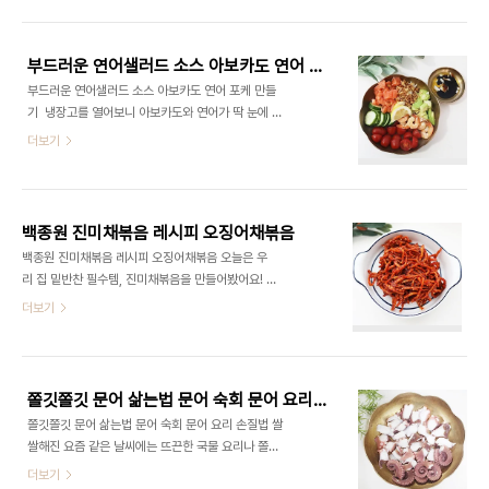
개했었는데요 비빔국수 양념장 레시피가 있어서 만
종원잔멸치볶음 준비 재료멸치볶음을 위해 준비해야
들어 보았는데 새콤달콤 너무 맛있는 것 있죠?^^ 갈
할 재료는 아래와 같습니다. 기본적인 재료라 부담 없
아 만든 배가 들어간다고 하니 혹시나 만드실 분들
이 구하실..
부드러운 연어샐러드 소스 아보카도 연어 포케 만들기
은 미리 준비하는 것을 추천드려요 ​#비빔국수 #비빔
부드러운 연어샐러드 소스 아보카도 연어 포케 만들
국수양념장 #비빔국수레시피 #급식대가비빔국수 재
기 냉장고를 열어보니 아보카도와 연어가 딱 눈에 들
료 준비급식대가 비빔국수에는 야채는 당근 양배
어오더라고요. 뭐 먹을까 고민하다가 요즘 트렌디
더보기
추 오이가 들어가요 ​ 비빔국수 양념장 : 배음료 2큰
한 연어 포케 샐러드가 떠올랐어요. 포케는 하와이에
술, 매실청 2큰술, 식초 2큰술, 물엿 2큰술, 고추
서 유래한 요리로, 신선한 해산물과 각종 채소를 곁들
장 2큰술, 설탕 1큰술, 다진마늘 소면 1인분 야
여 만든 샐러드인데, 요즘은 한국에서도 다양한 변
채 썰기오이, 당근, 양배추는 채칼이나 칼을 이용해
형 레시피로 즐길 수 있죠. 하지만 카페나 레스토랑
얇게 썰..
백종원 진미채볶음 레시피 오징어채볶음
에서 먹으려면 가격이 꽤 부담스러워요. 특히 연어
백종원 진미채볶음 레시피 오징어채볶음 오늘은 우
와 아보카도 같은 재료는 원래 고가라 집에서 준비하
리 집 밑반찬 필수템, 진미채볶음을 만들어봤어요! 외
기에도 만만치 않지만, 이번에는 냉장고에 재료
식이 잦아지면 집밥이 그리워지잖아요. 그럴 때 딱 필
더보기
가 딱 있어서 만들어보게 되었답니다 :) ​요리는 한 끼
요한 게 바로 이런 밑반찬이에요. 만들기도 간단하
식사로 간편하면서도 건강한 메뉴를 찾고 있을 때 정
고, 맛도 좋아서 정말 자주 하게 되는데요. 이번에
말 좋습니다. 연어는 고소하고 부드럽고, 아보카도는
도 믿고 보는 백종원 레시피로 완성해봤답니다. 실
그 크리미한 식감이 일품이죠. 이 두 재료를 메인으로
패 없는 레시피로 밥도둑 반찬, 시작해볼까요? ​#백종
다양한 ..
쫄깃쫄깃 문어 삶는법 문어 숙회 문어 요리 손질법
원진미채볶음레시피 #진미채볶음레시피 #고추장진
쫄깃쫄깃 문어 삶는법 문어 숙회 문어 요리 손질법 쌀
미채볶음 #진미채볶음 #진미오징어채볶음 #오징어
쌀해진 요즘 같은 날씨에는 뜨끈한 국물 요리나 쫄깃
채볶음만드는법 #진미채볶음만드는법 #진미채볶음
한 문어숙회가 정말 당기죠. 특히 문어는 그 특유
더보기
마요네즈 #백종원진미채볶음 #부드러운진미채볶음