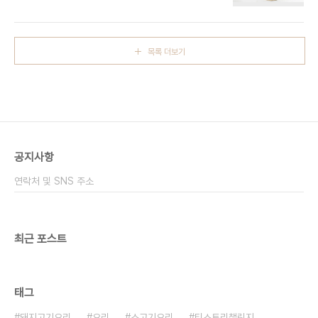
의 쫀득한 식감 때문에 한 번 맛을 보면 자꾸 생각나
준비 재료 진미채: 200g (한 반찬통 가득 채울 정
는 음식인데요. 저도 문어를 워낙 좋아하다 보니 생물
도) 고추장: 3큰술 고춧가루: 3큰술 물엿: 4.5큰술
로 직접 사다가 손질해서 삶아 먹곤 해요. 솔직히 문
설탕: 3.5큰술 물: 4큰술 참기름: 3큰술 마요네
어 손질이 좀 번거롭긴 하지만, 그만큼 보람도 있습니
즈: 4큰술..
목록 더보기
다. 바로 삶아서 막 먹으면 그 신선함과 쫄깃한 식감
이 정말 최고거든요. ​문어는 단백질도 풍부하고 영양
가도 높아서 몸에도 좋은데요. 무엇보다 손질과 삶는
방법에 따라 맛이 확 달라질 수 있다는 점이 매력적이
에요. 신선한 문어일수록 삶았을 때 탄력이 좋고 맛도
깔끔한데, 오래된 문어는 조금 부드러워지면서 비린
내가 날 수도 있거든요. 그래서 오늘은 제가 ..
공지사항
연락처 및 SNS 주소
최근 포스트
태그
돼지고기요리
요리
소고기요리
티스토리챌린지