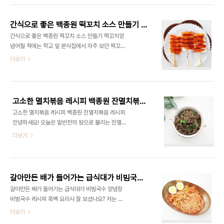
볼게요. 어렵지 않고 집에서 쉽게 구할 수 있는 재료
는 감자치즈전을 소개해 드리려고 해요. 감자와 모짜
들입니다. ​ 돼지고기: 150g (비계가 적당히 있는 부
렐라 치즈라는 재료만으로도 이렇게 맛있는 요리
위 추천) 김치..
간식으로 좋은 백종원 떡꼬치 소스 만들기 떡꼬치양념
를 만들 수 있다는 사실, 정말 매력적이지 않나요? 간
간식으로 좋은 백종원 떡꼬치 소스 만들기 떡꼬치양
단한 재료와 짧은 시간만 있으면 누구나 쉽게 만
념어릴 적에는 학교 앞 분식집에서 자주 보던 떡꼬
들 수 있는 요리랍니다. 감자의 쫀득한 식감과 모짜렐
치, 그 추억의 맛을 다시 떠올리며 만들어봤어요. 분
더보기
라 치즈의 고소하고 부드러운 맛이 어우러져 한 번 맛
식집 앞을 지나갈 때마다 맡던 달콤하고 매콤한 소
보면 절대 잊을수 없다고 할까요? 너무 맛있어요! ​이
스 향이 아직도 생생한데, 이번에는 집에서 아이들
요리는 아이들 간식으로도 좋고, 어른들 술안주로도
과 함께 떡꼬치를 만들어봤답니다. 백종원 떡꼬치 소
제격인데요. 게다가 기름에 바삭하게 부쳐낸 감자의
스 레시피 참고해서 만들었는데, 역시나 실패 없는 맛
향과..
고소한 멸치볶음 레시피 백종원 잔멸치볶음 레시피
을 자랑하더라고요. ​ #떡꼬치 #떡꼬치만들기 #떡꼬
고소한 멸치볶음 레시피 백종원 잔멸치볶음 레시피
치소스만들기 #떡꼬치양념 #백종원떡꼬치 재료 준
안녕하세요! 오늘은 밑반찬의 왕으로 불리는 잔멸치
비떡볶이 떡 설탕 3큰술 진간장 1큰술 케첩 2큰술 고
볶음을 만들어볼 거예요. 멸치는 우리 몸에 꼭 필요
더보기
추장 1/2큰술 물 1/3컵 떡볶이 떡은 말랑말랑한 상태
한 영양소를 듬뿍 담고 있어 온 가족의 건강을 책임
가 좋아요. 딱딱하다면 전자레인지에 살짝 돌리거
질 수 있는 재료 중 하나입니다. 특히 성장기 아이들
나, 물에 데쳐 준비하면 훨씬 다루기 쉬워요. ​ 1. 떡을
에게 중요한 칼슘과 DHA가 풍부해 많은 부모님들
꼬치에 끼우기떡볶이 떡을 하나씩 떼어내 꼬치에 ..
이 자주 찾는 반찬이죠. ​제가 소개할 레시피는 믿고
갈아만든 배가 들어가는 급식대가 비빔국수 양념장 비빔국수 레시피
따라 하는 백종원 멸치볶음 레시피 랍니다 간단하면
갈아만든 배가 들어가는 급식대가 비빔국수 양념장
서도 실패 확률이 적어서 요리 초보자도 부담 없이 따
비빔국수 레시피 흑백 요리사 잘 보셨나요? 저는 급
라 할 수 있습니다. 자, 그럼 바로 시작해볼까요? ​#멸
식대가님을 응원했었는데 떨어졌을 때 아쉬움이 남
더보기
치볶음 #백종원멸치볶음 #멸치볶음레시피 #잔멸치
았어요. 얼마 전 장영란 유튜브에서 4가지 요리를 공
볶음 #잔멸치볶음레시피 #간장멸치볶음레시피 #백