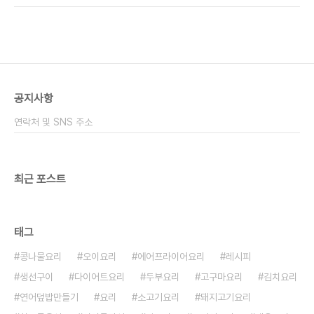
머스타드 ​ 하나만 만들어 먹으려면 사 먹는 것이 가격
사 먹는 것보다 저렴하다고 할까요? ​ 앞으로 종종 제
면에서는 저렴한데. 저처럼 가족 모두가..
가 먹는 샌드위치 레시피 알려드릴까 합니다 ​ 오늘은
소풍도시락으로 가볍게 BLT 샌드위치 만들기 해보
았어요 ■재료■ 식빵, 베이컨, 양상추, 토마토, 마요
네즈 계란, 마요네즈, 포도잼, 치즈 ​ 오늘 만들 BLT
샌드위치 가장 기본적인 간단한 샌드위치라고 할까
공지사항
요? ​ 원래라면 식빵, 베이컨, 양상추, 토마토가 들어
가는 샌드위치인데요 보통 소스는 마요네즈가 들어
연락처 및 SNS 주소
가는데 솔직히 마요네즈만 넣어도 괜찮..
최근 포스트
태그
콩나물요리
오이요리
에어프라이어요리
레시피
생선구이
다이어트요리
두부요리
고구마요리
김치요리
연어덮밥만들기
요리
소고기요리
돼지고기요리