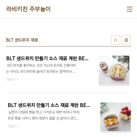
본문 바로가기
라비키친 주부놀이
BLT 샌드위치 재료
BLT 샌드위치 만들기 소스 재료 계란 BELT 샌드위치 양상추 식빵 베이컨 요리 베이컨 샌드위치
​ 샌드위치를 좋아하는 것은 아닌데 토마토 안좋아하
는 아이도 샌드위치에 들어간 토마토는 잘먹어서 종
종 만들게 되더군요. 저녁에 만들어놓고 냉장고에 넣
더보기
어두면 남편도 아침출근 할때 하나 들고가기도 편해
서 요새 자주 만들어요 혼자 있다보면 3끼 꼬박 챙겨
먹기 귀찮으니 저도 하나 꺼내 먹게 되고 애들 출출하
다 하면 또 하나 꺼내먹게 되고.. 식빵 한봉지 사면 샌
BLT 샌드위치 만들기 소스 재료 계란 BELT 샌드위치 양상추 베이컨 요리 피크닉도시락 메뉴 소풍도시락
드위치 잔뜩 만들어 냉장고에 넣어구면 그 다음날에
​ 남편이 아침에 빵을 먹고 가거든요 매번 파바나 뚜레
다 먹게 되더라고요 오늘은 가장 기본으로 만들어보
쥬르 빵을 사주니 왠지 영양이 없을 것 같아서 샌드위
는 BLT 샌드위치만들기 알아볼까요? ■재료■ 1인
치를 자주 만들어준답니다. 밥을 먹고 갔으면 하는 바
더보기
분 샌드위치 재료 : 식빵 2개, 토마토 1개, 치즈 2장,
람이 있지만 빵이 간편하다기에~ 만들곤 하는데요 ​
양상추, 계란 2개, 베이컨 3줄, 마요네즈, 홀그레인
샌드위치가 그리 어렵지 않아요~ 재료만 갖춰놓으면