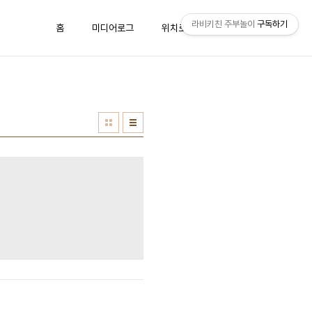
라비키친 주부놀이
구독하기
홈
미디어로그
위치로그
방명록