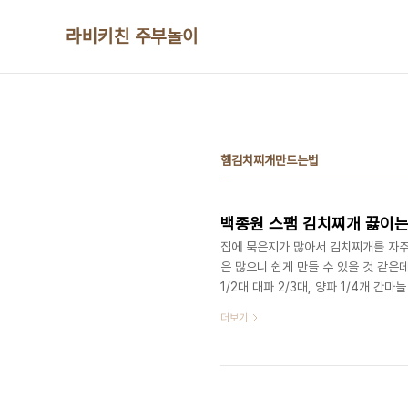
본문 바로가기
라비키친 주부놀이
햄김치찌개만드는법
집에 묵은지가 많아서 김치찌개를 자
은 많으니 쉽게 만들 수 있을 것 같은데
1/2대 대파 2/3대, 양파 1/4개 간마
는 집에 있는 재료로 만들어주었어요 
더보기
난 것이라고 생각이 들어요 ​ 가장 먼
어서 으깨서 준비합니다 양파를 1/2
3컵을 넣습니다 햄김치찌개 레시피 김치