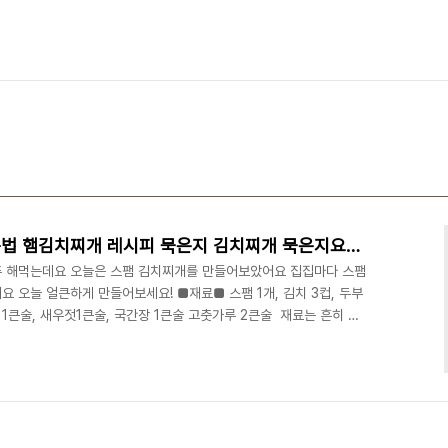
백종원 스팸 김치찌개 끓이는법 햄김치찌개 레시피 묵은지 김치찌개 묵은지요리 스팸찌개
주 해먹는데요 오늘은 스팸 김치찌개를 만들어보았어요 집집마다 스팸
요 오늘 얼큰하게 만들어보세요! ■재료■ 스팸 1개, 김치 3컵, 두부
늘 1큰술, 새우젓1큰술, 국간장 1큰술 고춧가루 2큰술 ​ 재료는 흔히 있
아무래도 맛있게 끓이려면 스팸찌개 김치가 무조건 맛있으면 거의 끝
저 스팸은 반은 납작하게 반은 으깨줍니다 스팸의 반은 비닐봉지에 넣
개 잘라서 준비합니다 냄비에 스팸을 넣고 볶아주세요! 그리고 묵은지
가 푹 익도록 잘 볶아주세요! 묵은지 김..