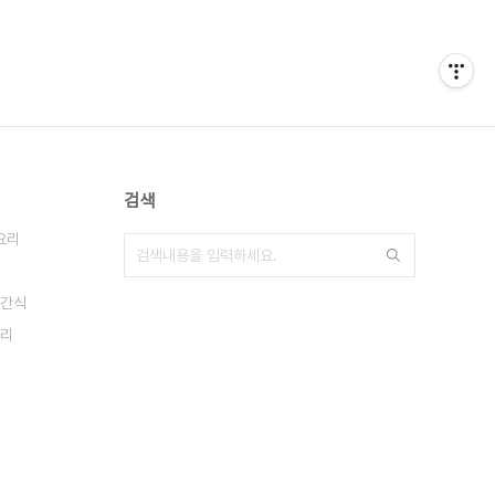
검색
요리
간식
리