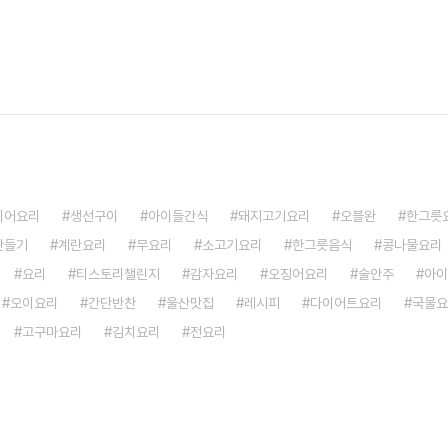
이어요리
생선구이
아이들간식
돼지고기요리
오블완
한그릇
만들기
계란요리
무요리
소고기요리
한그릇음식
콩나물요리
요리
티스토리챌린지
감자요리
오징어요리
술안주
아이
오이요리
간단반찬
울산맛집
레시피
다이어트요리
국물요
고구마요리
김치요리
전요리