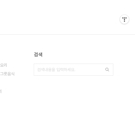
검색
요리
그릇음식
리