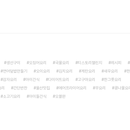
생선구이
오징어요리
국물요리
티스토리챌린지
레시피
연어덮밥만들기
오이요리
김치요리
계란요리
새우요리
한
감자요리
아이간식
다이어트요리
고구마요리
한그릇요리
요리
간단반찬
울산맛집
에어프라이어요리
무요리
콩나물요
소고기요리
아이들간식
오블완