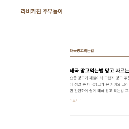
본문 바로가기
라비키친 주부놀이
태국망고먹는법
태국 망고먹는법 망고 자르는
요즘 망고가 제철이라 그런지 망고 주문
데 정말 큰 태국망고가 온 거예요 그래
만 간단하게 쉽게 태국 망고 먹는법 
자르는 방법을 모르는 분들이 많더라고요
더보기
가 생각보다 종류가 많더라고요 요건 
라서 인기가 있기도 하고 망고는 클수
선 안돼요 연한 노란색을 띠며 상온에서 