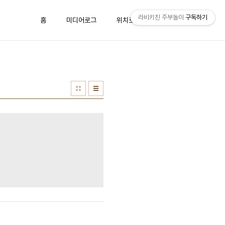
라비키친 주부놀이
구독하기
홈
미디어로그
위치로그
방명록