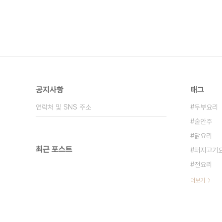
공지사항
태그
연락처 및 SNS 주소
두부요리
술안주
닭요리
최근 포스트
돼지고기
전요리
더보기