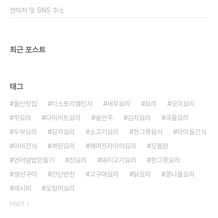
요 다진 돼지고기는 종이컵으로 2/3컵을 준비하면
연락처 및 SNS 주소
됩니다 대략 이렇게 만들면 2인분 정도 ..
최근 포스트
태그
울산맛집
티스토리챌린지
새우요리
요리
오이요리
무요리
다이어트요리
술안주
김치요리
국물요리
두부요리
감자요리
소고기요리
한그릇음식
아이들간식
아이간식
계란요리
에어프라이어요리
오블완
연어덮밥만들기
전요리
돼지고기요리
한그릇요리
생선구이
간단반찬
고구마요리
닭요리
콩나물요리
레시피
오징어요리
더보기