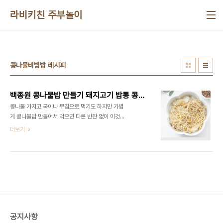
본문 바로가기
라비키친 주부놀이
콩나물비빔밥 레시피
백종원 콩나물밥 만들기 돼지고기 밥통 콩나물밥 양념장 콩나물비빔밥 레시피
콩나물 가지고 국이나 무침으로 먹기도 하지만 가볍
게 콩나물밥 만들어서 먹으면 다른 반찬 없이 이것만
먹어도 맛있다 생각이 들더라고요 오늘은 간단하게
더보기
만들어보는 백종원 콩나물밥 레시피로 쉽게 만들어
보았어요 ​ 콩나물밥 양념장 쓱쓱 비벼서 먹으면 꿀맛
이라고 할까 맛있게 만들어보세요! ​■재료■ 콩나물
200g, 쌀 2컵, 물 2컵 다진돼지고기 2/3컵, 들기름
1스푼 대파 3스푼, 진간장 3스푼, 다진마늘 1/2스푼
고춧가루 1/2스푼, 참기름 1스푼, 통깨 ​ 우선 콩나물
밥 들어가는 재료는 2가지랍니다 콩나물과 돼지고기
다짐육인데요 콩나물만 해도 괜찮은데 고기를 넣어
공지사항
서 감칠맛 제대로 된 돼지고기 콩나물밥 만들 수 있어