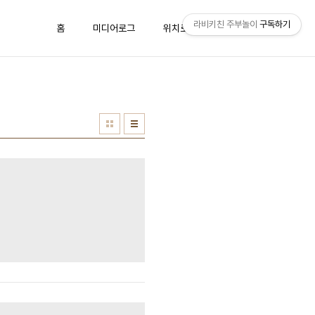
라비키친 주부놀이
구독하기
홈
미디어로그
위치로그
방명록