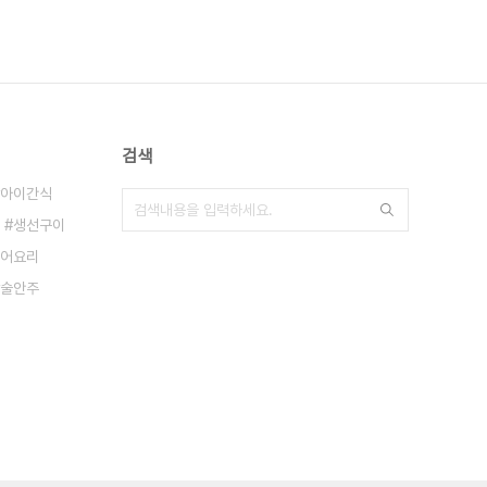
검색
아이간식
생선구이
어요리
술안주