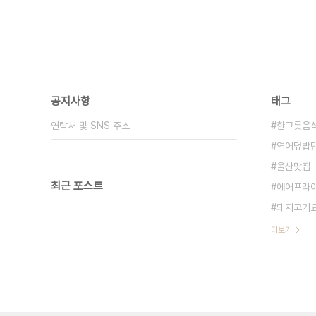
공지사항
태그
연락처 및 SNS 주소
한그릇음
연어덮밥
울산맛집
최근 포스트
에어프라
돼지고기
더보기