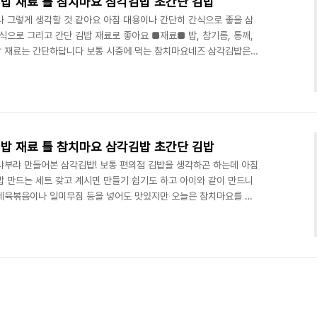
밥 재료 틀 참치마요 삼각김밥 초간단 김밥
나 그렇게 생각할 것 같아요 아침 대용이나 간단히 간식으로 좋을 삼
로 그리고 간단 김밥 재료로 좋아요 ​■재료■ 밥, 참기름, 통깨,
밥 재료는 간단하답니다 보통 시중에 먹는 참치마요네즈 삼각김밥은
에서 만드는 건 다양한 재료를 넣을 수 있어서 좋은데요 저는 마요네
밥을 준비합니다 밥을 양념해야 하는데요 참기름 1스푼 통깨 1/2스푼
한 공기 반을 준비했어요 그리고 잘 버무려주면 참치마요 삼각김밥에 들
 들어갈 참치는 100g 참치를 기름을 빼서 준비합니다 마..
밥 재료 틀 참치마요 삼각김밥 초간단 김밥
랴부랴 만들어본 삼각김밥! 보통 편의점 김밥을 생각하곤 하는데 아침
밥 만드는 세트 갖고 계시면 만들기 쉽기도 하고 아이와 같이 만드니
나 제육볶음이나 일미무침 등을 넣어도 맛있지만 오늘은 참치마요를 넣
, 삼각김밥김, 밥 참기름, 단무지, 참치, 마요네즈 참기름 참치마요
 밥을 준비합니다 밥은 그냥 넣는 것보다 양념을 하는 것이 좋은데요
각김밥 밥을 만듭니다 참치마요 삼각김밥에 들어갈 재료들을 준비하는데
네즈 3스푼을 넣은 후 잘 섞어주세요! 이제 삼각김..