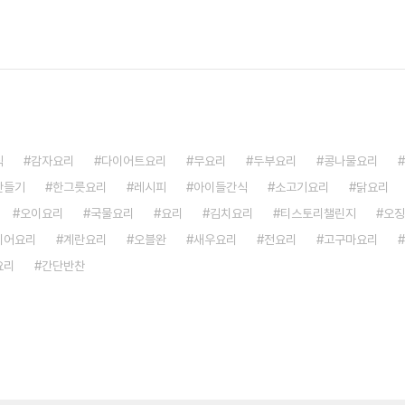
식
감자요리
다이어트요리
무요리
두부요리
콩나물요리
만들기
한그릇요리
레시피
아이들간식
소고기요리
닭요리
오이요리
국물요리
요리
김치요리
티스토리챌린지
오징
이어요리
계란요리
오블완
새우요리
전요리
고구마요리
요리
간단반찬