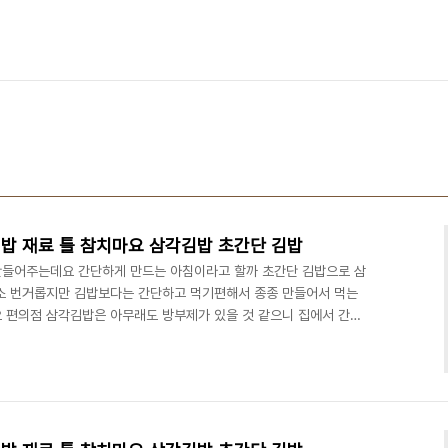
밥 재료 틀 참치마요 삼각김밥 초간단 김밥
만들어주는데요 간단하게 만드는 아침이라고 할까 초간단 김밥으로 삼
소 번거롭지만 김밥보다는 간단하고 먹기편해서 종종 만들어서 먹는
 편의점 삼각김밥은 아무래도 방부제가 있을 것 같으니 집에서 간단
니 간편하고 맛있네요 ■삼각 김밥 재료■ 삼각김밥틀, 삼각김밥김,
참기름 ​ 재료는 간단하죠? 저는 참치마요라 캔참치라 단무지를 준비했
세요 참치에 살짝 단무지가 들어가면 씹는 식감도 좋고 참치마요랑 잘
다 참치에 단무지를 넣은 후 마요네즈 2스푼 정도 넣어서 잘 버무려