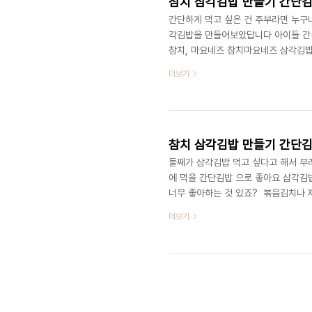
참치 삼각김밥 만들기 간단김
간단하게 먹고 싶은 건 주부라면 누구
각김밥을 만들어보았답니다 아이들 간식으
참치, 마요네즈 참치마요네즈 삼각김
참치와 마요네즈밖에 안 들어있는데 집
더보기
즈랑 참치만 넣어도 맛있었어요 ​우선 
을 넣어주세요 ​밥의 양은 밥공기로 
어갈 밥은 완성이랍니다 삼각김밥 만들기
참치 삼각김밥 만들기 간단김
둘째가 삼각김밥 먹고 싶다고 해서 부
에 먹을 간단김밥 으로 좋아요 삼각김
너무 좋아하는 것 있죠? ​ 볶음김치
었어요 ​■삼각 김밥 재료■ 삼각김밥틀
더보기
삼각김밥 만들어보려고 해요 우선 먼저
​ 참기름, 깨소금, 소금을 넣고 삼
요. ​ 참치 1캔, 단무지 2스푼, 마요