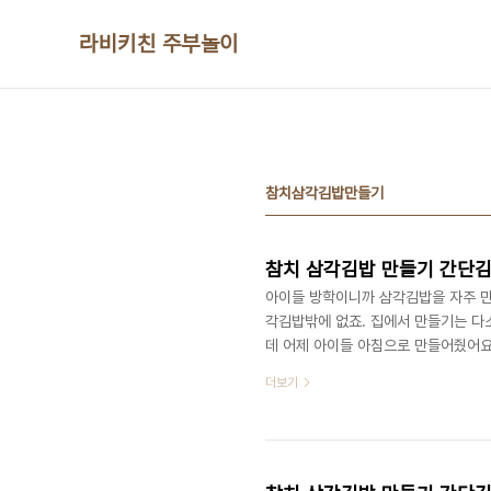
본문 바로가기
라비키친 주부놀이
참치삼각김밥만들기
참치 삼각김밥 만들기 간단김
아이들 방학이니까 삼각김밥을 자주 
각김밥밖에 없죠. 집에서 만들기는 다
데 어제 아이들 아침으로 만들어줬어요
하게 참치마요 삼각김밥 만들어서 먹으
더보기
밥 참기름, 단무지, 참치, 마요네즈 
어요. 단무지는 잘게 썰어서 준비해주
어울려요 참치는 기름을 빼서 준비합니
줍..