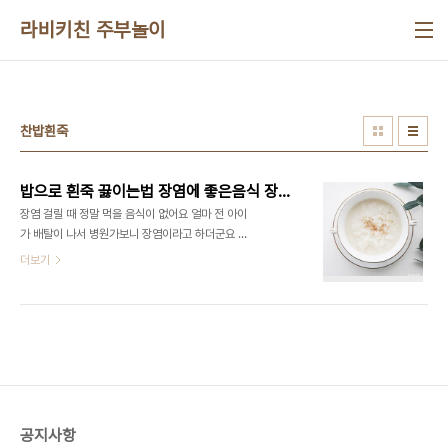
본문 바로가기
라비키친 주부놀이
찬밥흰죽
밥으로 흰죽 끓이는법 장염에 좋은음식 장염죽
장염 걸릴 때 정말 먹을 음식이 없어요 얼마 전 아이
가 배탈이 나서 병원가보니 장염이라고 하더군요 미
음을 먹다가 흰죽을 먹어도 된다고 해서 만들어 보았
더보기
는데요 쌀을 불려서 만들어도 되고 찬밥으로 만들어
도 되는데 찬밥으로 만드는 초간단 흰죽 끓이는 레시
피 알려드릴게요 워낙에 간단하니~ 쉽게 만들 수 있
어요 ■재료■ 밥 1공기, 물 2컵, 참기름, 깨소금 밥
은 1공기 준비해 주세요. 찬밥 햇반 다 가능합니다 밥
만 있으면 쉽게 만들 수 있어요 장염에 좋은 음식은
잘 없어요 최대한 먹지 않는 것이 좋다고 하지만 배고
프니 흰죽이나 미음 혹은 탈수를 막기 위해 포카리스
공지사항
웨트를 먹곤 하니 참고하세요! 냄비에 우선 참기름 1