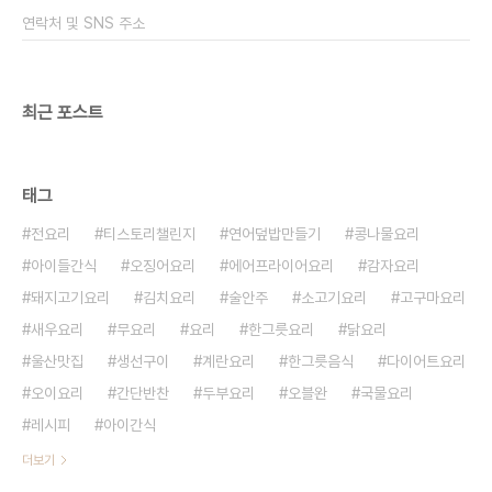
스푼을 넣어주세요 그냥 끓여야지 되겠지만 그래도
연락처 및 SNS 주소
참기름이라도 넣으면 고소하니 먹을만하더라고요 1
인분..
최근 포스트
태그
전요리
티스토리챌린지
연어덮밥만들기
콩나물요리
아이들간식
오징어요리
에어프라이어요리
감자요리
돼지고기요리
김치요리
술안주
소고기요리
고구마요리
새우요리
무요리
요리
한그릇요리
닭요리
울산맛집
생선구이
계란요리
한그릇음식
다이어트요리
오이요리
간단반찬
두부요리
오블완
국물요리
레시피
아이간식
더보기