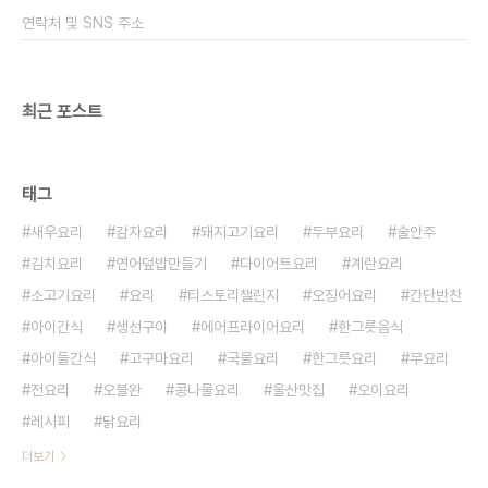
의 양은 종이컵으로 2/3컵 정도의 양을 불려주세요~
연락처 및 SNS 주소
​ 미역 불리는 시간은 20분 정도..
최근 포스트
태그
새우요리
감자요리
돼지고기요리
두부요리
술안주
김치요리
연어덮밥만들기
다이어트요리
계란요리
소고기요리
요리
티스토리챌린지
오징어요리
간단반찬
아이간식
생선구이
에어프라이어요리
한그릇음식
아이들간식
고구마요리
국물요리
한그릇요리
무요리
전요리
오블완
콩나물요리
울산맛집
오이요리
레시피
닭요리
더보기