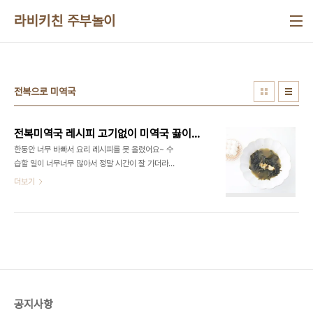
본문 바로가기
라비키친 주부놀이
전복으로 미역국
전복미역국 레시피 고기없이 미역국 끓이는 방법 미역국 종류 재료 간
한동안 너무 바빠서 요리 레시피를 못 올렸어요~ 수
습할 일이 너무너무 많아서 정말 시간이 잘 가더라고
요 그래도 아직 다 끝난 건 아닌데 열심히 해봐야겠다
더보기
생각이 듭니다 ​ 매일 올리던 일이었는데 생각보다 안
하니 허전하기도 하고 오늘부터 열심히 레시피 올려
볼게요 ㅎㅎ ​ 요 근래 그래도 저렴한 식재료가 바로
전복인데요 전복죽 끓여 먹는 것도 좋아하지만 전복
미역국도 좋아한답니다 ​ 고기없이 미역국 끓이는 방
법 전복미역국 레시피 알려드릴게요 ​ ■전복미역국
재료■ 전복 3마리, 미역 20g, 국간장 참기름, 소금 ​
전복이 있으면 누구나 쉽게 미역국 끓이는 방법 할 수
공지사항
있어요 가장 먼저 하는 일은 바로 미역 불리기! 미역