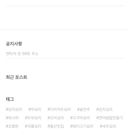
피인데 아무튼 간단하고 들어가는 것 없어도 맛있답
넣으니 잘 어울렸어요 야채는 간단하게 대파 1대 청
니다 ​ 양배추 쌈에 먹어도 좋고 호박잎 쌈에도 좋고요
양고추 2개, 양파 1/2개인데 저는 홍고추를..
​ 그냥 밥 비벼 먹어도 다른 반찬 없이 맛있게 만들 수
있으니 좋답니다 ■재료■ 우렁 150g, 대파 1대, 양
파 1/2개, 청양고추 2개, 고추장, 된장, 설탕, 물, 식
용유, 통깨 ​ 백종원 강된장 재료는 간단하죠? 따로 육
수를 만들거나 하지 않고 재료를 잘라서 넣고 만들면
공지사항
된답니다. 여기서 우렁을 넣지 않으면 그냥 쌈장 만들
기가 되고요 우렁을 넣어도 되고 참치나 바지락 등을
연락처 및 SNS 주소
넣어주면 좋아요 ​ ..
최근 포스트
태그
감자요리
무요리
다이어트요리
술안주
김치요리
레시피
두부요리
오이요리
고구마요리
연어덮밥만들기
오블완
국물요리
울산맛집
돼지고기요리
새우요리