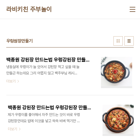
본문 바로가기
라비키친 주부놀이
우렁쌈장만들기
백종원 강된장 만드는법 우렁강된장 만들기 우렁쌈장만들기 두부강된장 만드는법 우렁이요리
냉동실에 우렁이가 늘 있어서 강된장 먹고 싶을 때 늘
만들곤 하는데요 그리 어렵지 않고 백주부님 레시피
로 하면 쉽게 만들 수 있어요 ​ 우렁이요리 강된장 만
더보기
드는법 으로 가볍게 만들어보았어요 ​ 강된장이야 여
름에 자주 먹긴 하지만 요즘에도 밥에 쓱싹 비벼 먹기
에 정말 좋답니다 ■재료■ 우렁 150g, 대파 1/2대,
양파 1/2개, 청양고추 1개, 홍고추1개, 두부1/2모 고
백종원 강된장 만드는법 우렁강된장 만들기 우렁쌈장만들기 두부강된장 만드는법 우렁이요리
추장, 된장, 설탕, 물, 식용유, 통깨 ​ 들어가는 재료는
제가 우렁이를 좋아해서 자주 만드는 것이 바로 우렁
간단해요 청양고추, 양파, 대파가 들어가는데요 여기
강된장인데요 밥에 이것을 넣고 쓱쓱 비벼 먹기만 해
에 저는 홍고추와 두부만 살짝 추가했어요 우렁도 같
도 꿀맛이랄까요? ​ 별것 들어가지 않아도 맛있는 마
더보기
이 넣어요 여기에 우렁 대신 참치를 넣으면 참치쌈장
성의 반찬이라고 할까 오랜만에 만들어 보았더니 정
이 된답니다 ​ 우렁이는 150g을 사용했어요 손질된
말 맛있는 것 있죠? ■재료■ 우렁 150g, 대파 1/2