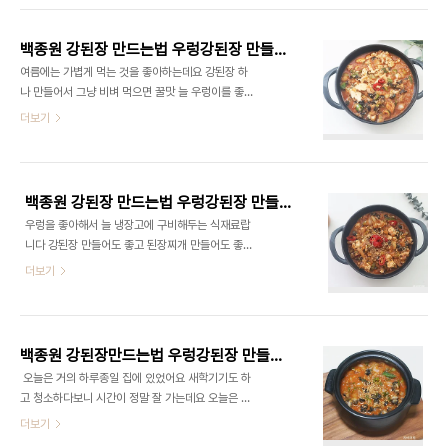
것을 사용해서 물에만 살짝 씻어서 준비했어요 그다
대, 양파 1/2개, 청양고추 1개, 홍고추1개, 두부1/2모
음 청양고추를 1개 잘게 ..
고추장, 된장, 설탕, 물, 식용유, 통깨 ​ 요즘에는 자숙
백종원 강된장 만드는법 우렁강된장 만들기 우렁쌈장만들기 두부강된장 만드는법 우렁이요리
우렁을 냉동 제품도 팔아서 냉동실에 늘 구비해 놓는
여름에는 가볍게 먹는 것을 좋아하는데요 강된장 하
답니다 ​ 우렁쌈장 만들기 재료는 대략 집에 거의 있는
나 만들어서 그냥 비벼 먹으면 꿀맛 늘 우렁이를 좋아
재료랍니다 백종원 강된장만드는법 레시피로 만들어
해서 우렁 넣은 우렁간된장 만들기 해서 먹고 있는데
더보기
보았어요 우렁은 자숙우렁이라 한번 씻어서 준비하
오늘은 백종원 강된장 만드는법 레시피로 만들었는
면 됩니다 우선 강된장 레시피 재료들은 야채가 많이
데 너무 맛있는 것 있죠? 이제 여름이 다 가는 것 같
안 들어가요 대파랑 고추, 청양고추 이렇게 들어가는
은데.. 그래도 강된장은 4계절 내내 먹어도 맛있는
데요 ​ 대파는 넉넉하게 1대를..
것 같아요 ■재료■ 우렁 150g, 대파 1/2대, 양파
백종원 강된장 만드는법 우렁강된장 만들기 우렁쌈장만들기 두부강된장 만드는법 우렁이요리
1/2개, 청양고추 1개, 홍고추1개, 두부1/2모 고추장,
우렁을 좋아해서 늘 냉장고에 구비해두는 식재료랍
된장, 설탕, 물, 식용유, 통깨 ​ 우렁쌈장만들기 재료는
니다 강된장 만들어도 좋고 된장찌개 만들어도 좋은
간단하죠? 원래 기본 백종원 강된장 레시피에 우렁을
데 오늘은 우렁요리 강된장만드는법 만들어보았어요
더보기
첨가한건데요 우렁 대신 참치를 넣으면 참치쌈장이
​ 역시나 백종원 강된장 만드는법 레시피로 만들었더
된답니다 홍고추는 원래 없는데 있어서 같이 넣어봤
니 간단하고 맛있는 것 있죠? ​ 요즘 날이 덥다 보니
어요. 우렁은 손질된 자숙우렁을 사용해서 준비하니
양배추 쌈이나 혹은 호박잎쌈 만들어서 같이 곁들여
쉽게 만들 수 있답니다 요즘에 마..
서 먹으면 꿀맛~여름이라 간단한 요리만 하게 되는
백종원 강된장만드는법 우렁강된장 만들기 우렁쌈장만들기 우렁이요리
데 요것도 간편하고 좋네요 ■재료■ 우렁 150g, 대
​ 오늘은 거의 하루종일 집에 있었어요 새학기기도 하
파 1/2대, 양파 1/2개, 청양고추 1개, 홍고추1개, 두
고 청소하다보니 시간이 정말 잘 가는데요 오늘은 초
부1/2모 고추장, 된장, 설탕, 물, 식용유, 통깨 ​ 우렁
간단 우렁쌈장만들기 알려드릴까 해요 ​ 요건 백종원
더보기
강된장 만들기 육수를 사용하지 않고 바로 만들거에
참치 강된장 레시피에서 참치 대신 우렁을 넣은 레시
요 원레시피에는 두부가 들어가지 않는데 반모정도