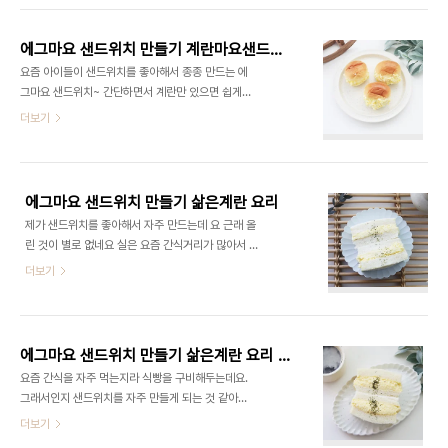
재료 식빵 4장 삶은계란 5개 마요네즈 3큰술 설탕 1
단해서 삶은 계란 요리 계란마요샌드위치 만들기 해
큰술​ ​ 들어가는 재료는 간단합니다. 저는 ..
서 맛있게 먹었답니다 :) ■샌드위치 재료■ 식빵 2
에그마요 샌드위치 만들기 계란마요샌드위치 계란샌드위치 계란샐러드빵 모닝빵 요리
장 삶은계란 3개 마요네즈 3큰술 설탕 1큰술​ ​후추
요즘 아이들이 샌드위치를 좋아해서 종종 만드는 에
약간 우선 삶은 계란이 들어가니까 계란을 삶아줘야
그마요 샌드위치~ 간단하면서 계란만 있으면 쉽게
겠죠? 계란은 물을 넣은 후 10분이상 완숙으로 삶아
만들 수 있는데요 물론 맛도 좋기도 하고 샌드위치 내
더보기
서 준비했습니다 삶은 계란은 껍질을 벗겨주세요 삶
용물이 부드러워서 자주 먹곤 한답니다 ​ 모닝빵과 계
은 계란은 으깨주는 것이 좋은데요 이때 감자 으깨는
란만 있으면 쉽게 만들 수 있는 샌드위치만들기 해보
걸로 으깨니까 편리하고 좋았어요 계란은 말랑말랑
세요 ■재료■ 샌드위치 재료 모닝빵 4개 삶은 계란
해서 꾹 누르면 계란이 잘 으깨죠요 이렇게 으깨면 에
4개 마요네즈 설탕 ​ 재료는 정말 간단하죠? 모닝빵
그마..
에그마요 샌드위치 만들기 삶은계란 요리
대신 식빵을 사용해도 괜찮아요 빵의 사용에 따라서
제가 샌드위치를 좋아해서 자주 만드는데 요 근래 올
선택해 주면 됩니다​ 우선 계란부터 삶아줍니다 계란
린 것이 별로 없네요 실은 요즘 간식거리가 많아서 한
은 물에 넣은 후 15분 이상 삶으면 잘 삶아져요 삶을
동안 샌드위치를 안만들었어요 아침 대용으로 샌드
더보기
때 식초 1스푼을 넣고 삶으면 계란 껍데기가 잘 벗겨
위치만 한 것이 없죠 가장 간단하게 계란으로 만으로
져요 저는 그냥 삶아서 그런지 약간 깔 때 잘 안 까졌
만들 수 있는 계란마요 샌드위치 만드는 방법 알려드
어요 잘 삶은 계란을 준비합니다 계란은 으깨주는데
릴게요 ​ ■재료■ 샌드위치 재료 식빵 4장 삶은계란
요 ​ 감자 으깨는 도구를 사용해서 삶은 계란을..
6개 마요네즈 3큰술 연유 1큰술​ ​ 우선 삶은 계란 샌
에그마요 샌드위치 만들기 삶은계란 요리 계란마요샌드위치 계란샌드위치 재료
드위치 만들기니까 계란부터 삶아줘야겠죠 ​ 계란은
요즘 간식을 자주 먹는지라 식빵을 구비해두는데요.
물에 넣고 15분 이상 삶아주세요 반숙이 아니라 완숙
그래서인지 샌드위치를 자주 만들게 되는 것 같아요.
이라서 넉넉하게 삶아줬어요 ​ 삶은 계란은 껍질을 까
한 끼 식사로도 좋고~ 무엇보다 맛도 좋고 야채를 잘
더보기
줍니다 아이들이 껍질을 까고 싶다고 해서 맡겼더니
먹지 않는데 야채 같은 안 먹는 것을 안에 넣으면 자
계란이 살짝 너덜너덜해졌네요 ㅎ 이제 계란을 으깨