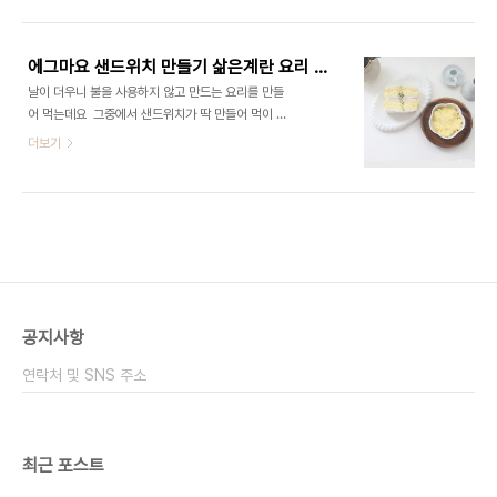
동으로 먹게 되는지라 저도 그렇고 아이 간식으로 늘
줘야 하는데요 저는 감자 메셔로 늘 사용해요 그러면
구비하는데요. ​그래서 다양한 종류의 샌드위치를 만
계란 으깨기가 쉬워진다고 할까요 ​ 감자보다 계..
들곤 한답니다. 차차 다양한 샌드위치 만드는 법을 알
에그마요 샌드위치 만들기 삶은계란 요리 계란마요샌드위치 계란샐러드
려드릴까 해요. 오늘은 달걀을 삶았기에 맛있는 삶은
날이 더우니 불을 사용하지 않고 만드는 요리를 만들
계란 샌드위치를 만들어보았는데요. 들어가는 재료
어 먹는데요 ​ 그중에서 샌드위치가 딱 만들어 먹이 좋
가 별로 없어도 판매점에서 파는 듯한 맛있게 만드는
더라고요 집에 재료만 구비해두고 있으면 누구나 쉽
더보기
방법 알려드릴게요! ​삶은계란 샌드위치 만들기 초보
게 만들 수 있답니다 ​ 특히나 가족들이 많으면 대용량
자도 정말 쉽게~ 만들 수 있어요. ■재료■ 샌드위치
으로 넉넉히 만들어서 출출할때 먹어도 좋고 혼자 생
재료 식빵 4장 삶은계란 5개 마요네즈 3큰술 설탕 1
각날때 하나씩 만들어 먹기도 좋아요 ​■재료■ 샌드
큰술​ ​ 들어가는 재료는 간단합니다. 저는 ..
위치 재료 식빵 4장 삶은계란 5개 마요네즈 3스푼
연유 1스푼 삶은 계란만 있으면 쉽게 만들 수 있는 계
란 샌드위치 랍니다 계란은 삶아줘야 하는데요 물에
계란을 넣은 후 15분 이상 삶아주면 완숙으로 잘 삶
아집니다 삶은 계란은 껍질을 벗겨서 5개 정도 준비
공지사항
합니다 많이 하실 분은 계란 넉넉하게 삶으셔도 되요
흔히 샌드위치 가게에서 파는 에그마요샌드위치의
연락처 및 SNS 주소
계란샐러드의 입자가 부드럽고 고운 이유는 바로 포
테..
최근 포스트