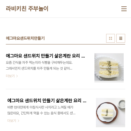
본문 바로가기
라비키친 주부놀이
에그마요샌드위치만들기
에그마요 샌드위치 만들기 삶은계란 요리 계란마요샌드위치 계란샌드위치 재료
요즘 간식을 자주 먹는지라 식빵을 구비해두는데요.
그래서인지 샌드위치를 자주 만들게 되는 것 같아요.
한 끼 식사로도 좋고~ 무엇보다 맛도 좋고 야채를 잘
더보기
먹지 않는데 야채 같은 안 먹는 것을 안에 넣으면 자
동으로 먹게 되는지라 저도 그렇고 아이 간식으로 늘
구비하는데요. ​그래서 다양한 종류의 샌드위치를 만
들곤 한답니다. 차차 다양한 샌드위치 만드는 법을 알
에그마요 샌드위치 만들기 삶은계란 요리 계란마요샌드위치 계란샐러드 재료
려드릴까 해요. 오늘은 달걀을 삶았기에 맛있는 삶은
바쁜 현대인에게 아침식사란 사치라고 느껴질 때가
계란 샌드위치를 만들어보았는데요. 들어가는 재료
많은데요, 간단하게 먹을 수 있는 음식 중에서도 샌드
가 별로 없어도 판매점에서 파는 듯한 맛있게 만드는
위치는 한끼 식사로도 손색없는 메뉴입니다. 그래서
더보기
방법 알려드릴게요! ​삶은계란 샌드위치 만들기 초보
준비했습니다! 초간단 샌드위치 레시피!!인데요 ​ 요즘
자도 정말 쉽게~ 만들 수 있어요. ■재료■ 샌드위치
에는 재료가 많은 것보다 계란이 저렴하기도 하고 간