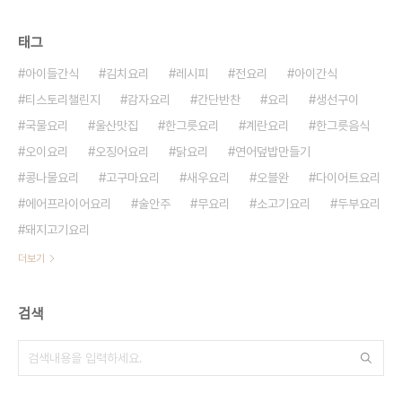
태그
아이들간식
김치요리
레시피
전요리
아이간식
티스토리챌린지
감자요리
간단반찬
요리
생선구이
국물요리
울산맛집
한그릇요리
계란요리
한그릇음식
오이요리
오징어요리
닭요리
연어덮밥만들기
콩나물요리
고구마요리
새우요리
오블완
다이어트요리
에어프라이어요리
술안주
무요리
소고기요리
두부요리
돼지고기요리
더보기
검색