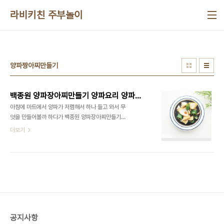
본문 바로가기
라비키친 주부놀이
양파짱아찌만들기
백종원 양파장아찌만들기 양파요리 양파고추장아찌
아침에 마트에서 양파가 저렴해서 하나 들고 와서 무
엇을 만들어볼까 하다가 백종원 양파장아찌만들기
안 만든 것 같아서 오늘 만들어 보려고 해요. 워낙에
더보기
쉽게 만들기도 하고 만들어놓으면 고기랑 먹어도 맛
있고 또 다양한 요리랑 곁들여도 좋고~ 반찬처럼 먹
어도 되니 늘 만들어둔답니다. ▣재료▣ 양파 3개
고추 5개 진간장 1컵 식초 2/3컵 설탕 2/3컵 물 1컵
​ 많이 만들어두면 좋겠지만 저는 이 정도로 만들면 한
달 내에는 먹겠더라고요. 2명 가족이면 이 정도면 적
당해요. 백종원 장아찌 간장 만들기로 간장물을 만들
었어요 고추와 양파는 깨끗하게 씻어주는데요. 햇양
공지사항
파라 그런지 싱그러움이 느껴졌어요. 양파만 넣어서