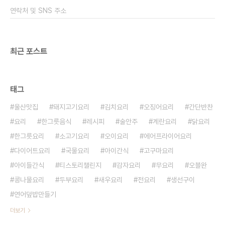
만들면 심심하니 고추를 살짝 넣어주는 것도 좋겠죠
연락처 및 SNS 주소
오이고추를 넣었는데 기호에 따라서 청양고추를 넣..
최근 포스트
태그
울산맛집
돼지고기요리
김치요리
오징어요리
간단반찬
요리
한그릇음식
레시피
술안주
계란요리
닭요리
한그릇요리
소고기요리
오이요리
에어프라이어요리
다이어트요리
국물요리
아이간식
고구마요리
아이들간식
티스토리챌린지
감자요리
무요리
오블완
콩나물요리
두부요리
새우요리
전요리
생선구이
연어덮밥만들기
더보기