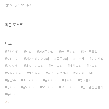
새우젓 1큰술 다진 마늘 2/3컵 설탕 2/3컵 생강 조
연락처 및 SNS 주소
금 ​ 우선 알배기 배추 1개를 ..
최근 포스트
태그
울산맛집
요리
아이들간식
한그릇요리
한그릇음식
생선구이
에어프라이어요리
국물요리
오블완
아이간식
간단반찬
돼지고기요리
두부요리
계란요리
닭요리
오징어요리
새우요리
티스토리챌린지
다이어트요리
술안주
소고기요리
김치요리
레시피
콩나물요리
전요리
감자요리
오이요리
고구마요리
연어덮밥만들기
무요리
더보기