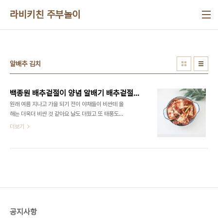
본문 바로가기
라비키친 주부놀이
알배추 김치
백종원 배추겉절이 양념 알배기 배추겉절이 만드는 법 배추김치 겉절이 레시피
원래 여름 지나고 가을 되기 전이 야채들이 비싼데 올
해는 더욱더 비싼 것 같아요 날도 더웠고 또 태풍도
오기도 했고 또 이번 주는 추석이기에 물가가 정말 비
더보기
싸다는 말이 절로 나오는데요 ​ 배추김치는 김치의 대
표적인 종류로, 배추를 소금에 절여서 양념에 무친 음
식입니다. 배추김치는 발효를 통해 깊은 맛과 풍미를
내며, 밥 반찬으로 가장 많이 먹습니다. ​ 어제 알배기
배추 가지고 간단하게 백종원 배추겉절이 레시피로
맛있게 만들어보았어요 매일 신김치만 먹다가 이렇
게 칼칼한 음식 먹으니 꿀맛이랄까 너무 맛있는 것 있
죠 +ㅁ+ ■재료■ 알배기배추 1개, 양파 반개, 쪽파2
공지사항
줄 배추겉절이 양념 고춧가루 1컵 멸치 액젓 1/2컵