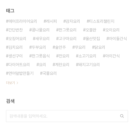
태그
에어프라이어요리
레시피
감자요리
티스토리챌린지
간단반찬
콩나물요리
한그릇요리
오블완
오이요리
오징어요리
새우요리
고구마요리
울산맛집
아이들간식
김치요리
두부요리
술안주
무요리
닭요리
생선구이
한그릇음식
전요리
소고기요리
아이간식
다이어트요리
요리
계란요리
돼지고기요리
연어덮밥만들기
국물요리
더보기
검색