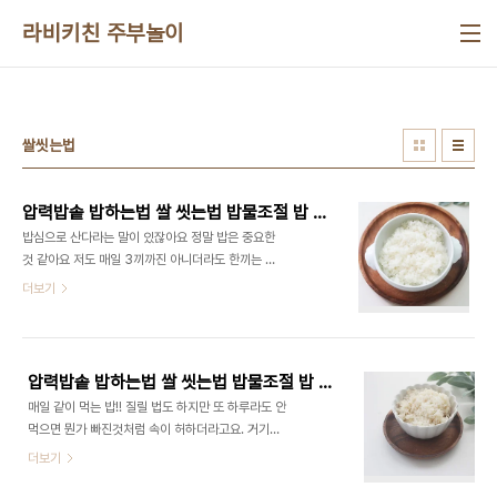
본문 바로가기
라비키친 주부놀이
쌀씻는법
압력밥솥 밥하는법 쌀 씻는법 밥물조절 밥 맛있게 짓는법
밥심으로 산다라는 말이 있잖아요 정말 밥은 중요한
것 같아요 저도 매일 3끼까진 아니더라도 한끼는 늘
밥을 짓곤 하는데요 이게 매일 밥을 지어도 밥맛이 다
더보기
르다고 할까~ 참 신기하죠? ​ 요즘에는 맛있는 쌀이
많아서 몇 번 먹어보고 구수한 것을 선택하는데 초보
자도 쉽게 압력밥솥 밥하는 법 알려드릴까 합니다 :)
쌀부터 씻어야겠죠? 우선 햅쌀이면 밥맛이 좋아요.
압력밥솥 밥하는법 쌀 씻는법 밥물조절 밥 맛있게 짓는법 압력솥 밥하는법
윤기 있게 밥을 짓기 위해서는 압력밥솥으로 짓는 것
매일 같이 먹는 밥!! 질릴 법도 하지만 또 하루라도 안
이 중요하죠 쌀컵으로 3컵이면 저희는 적당해요 쌀
먹으면 뭔가 빠진것처럼 속이 허하더라고요. 거기다
의 양은 원하만큼 덜어주되 얼마큼 넣었는지만 기억
우리나라 쌀만큼 맛있는 것은 없는 것 같아요 동남아
더보기
해 주세요! ​ 요즘엔 쌀이 잘 나와서 이물질이 있나 확
여행 갔을 때 밥 먹어보고 왜 우리나라 밥이 맛있는지
인도 살짝 해보는데 요즘엔 깨끗하게 잘 나오네요 ​ 오
알 것 같다는 생각을 해보는데요 ​ 늘 전기밥솥으로 밥