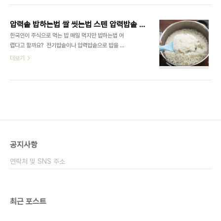
늘은 흰쌀밥을 짓는데 잡곡밥은 좀 더 시간을 늘려줘
을 하다가 오늘은 압력솥으로 밥을 해보았습니다 ​ 저
야 해요 ​ 이제 쌀 씻는법을 알려드릴게요 흐..
는 자주 해서 압력밥솥밥하는법 그래도 안다고 생각
압력솥 밥하는법 쌀 씻는법 스텐 압력밥솥 밥하는법
하는데요 ​ 처음 사용할 땐 터질 것 같고 막 그랬는데
한국인이 주식으로 먹는 밥 매일 먹지만 밥하는법 어
지금은 편하게 사용하는데 초보다도 쉽게 하는 방법
렵다고 할까요? ​ 전기밥솥이나 압력밥솥으로 밥을 하
알려드릴게요 우선 쌀 씻는법 알려드릴께요 쌀은 햅
는데 전기밥솥에 비해 압력밥솥 밥을 할때는 처음엔
더보기
쌀이 맛있어요~ 도정한지 얼마 안 되는 쌀로 지으면
좀 무섭기도 하고 어렵더군요 ​ ​초보자 면 괜히 불안하
밥맛이 저는 좋았어요~ ​ 윤기가 좔좔~ 흐르는 밥을
기도 하고 밥하는 게 어렵게 느껴지지만 생각보다 쉬
짓기 위해 쌀 씻는법을 알려드릴게요 저는 보통 컵을
우니 꼭 압력밥솥 밥하는법 따라 해보세요! 쌀의양은
이용하는데요 저희 집은 3컵 정도 지..
~ 보통 스텐압력밥솥 사면 나오는 컵으로준비하면
됩니다 ​ 없다면 집에 있는 아무 컵이나 사용해도 크게
상관없어요 맛있는 밥은 이왕이면 햅쌀로 지었을 때
밥맛이 좋더라고요 보통 저는 3컵 정도면 저희 가족
이 먹는 양이 딱 맞던데~ 몇번 짓다보면 대충 감이 잡
공지사항
히더라구요 햅쌀이라 밥맛이 좋아요 ​ 밥을 맛있게 하
는 방법 중 맛있는 쌀이 가장 1순위인 것 같아요 좋은
연락처 및 SNS 주소
쌀이 밥맛을 좋게 하거든요. 쌀 씻는법은..
최근 포스트