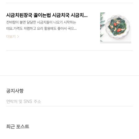
큰술 ​ 요즘 시금치 한단 가격이 너무 비싸더라고요 조
리터, 소금 1/2큰술 다진 마늘 1큰술, 국간장 2큰술,
금 더 지나면 시금치 가격도 저..
참기름 2큰술, 통깨 2큰술 ​ 들어가는 재료는 간단하
시금치된장국 끓이는법 시금치국 시금치요리
죠? 백종원 시금치무침 유튜브 채널 레시피대로 만들
찬바람이 불면 달달한 시금치들이 나오기 시작하는
었으니 참고하세요! ​ 시금치는 1단을 준비합니다 양
데요.가격도 저렴하고 요리 활용에도 좋아서 국으로
은 250g 기준입니다 시금치 다듬기는 간단해요 우
도 먹고 시금치무침으로도 먹고 청경채처럼 다른 요
더보기
선 끝부분을 잘라주거나 아니면 일일이 시금치를 떼
리할때도 넣곤해요 그래도 시금치요리로는 시금치국
서 준비하면 됩니다 혹시라도 누런 잎이 보이면 제거
이 제일 편하더군요. ​ ​ 오늘은 아침에 구수하게 시금
해 주면 됩니다 시금치 손질 간단하죠? 마트에서 바
치된장국을 끓여보았는데요 역시나 아침에 가볍게
로 사와서 싱싱해서 그런가 이번 것은 누런..
먹기에 정말 좋은 것 같습니다 ■재료■ 멸치 10개,
물 1.8리터, 된장, 시금치 10개 정도, 건새우 한주먹,
된장, 홍고추 1개, 청고추 1개, 대파 1/2대 ​ 들어가는
재료는 간단해요 된장국에다 어떠한 재료를 넣느냐
에 따라 다양하게 끓일 수 있는데요 겨울에는 시금치
공지사항
가 맛있잖아요 시금치로 된장국을 끓이면 부들부들~
부드러워 더 맛있더군요 ​ 저는 아이들이 어려서 청양
연락처 및 SNS 주소
고추를 넣지 않았는데 매운맛 좋아하시면 고추 ..
최근 포스트