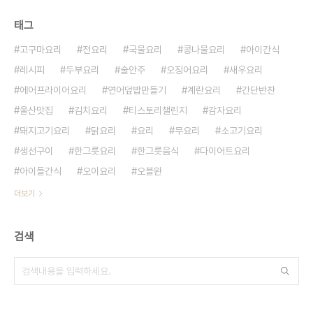
태그
고구마요리
전요리
국물요리
콩나물요리
아이간식
레시피
두부요리
술안주
오징어요리
새우요리
에어프라이어요리
연어덮밥만들기
계란요리
간단반찬
울산맛집
김치요리
티스토리챌린지
감자요리
돼지고기요리
닭요리
요리
무요리
소고기요리
생선구이
한그릇요리
한그릇음식
다이어트요리
아이들간식
오이요리
오블완
더보기
검색