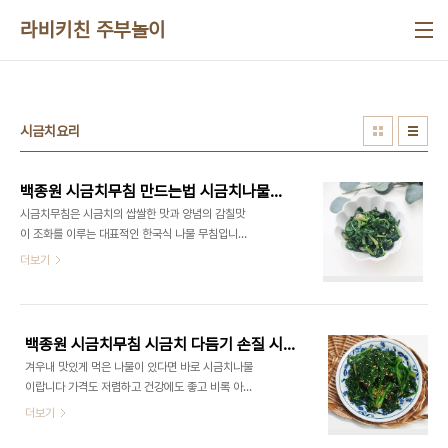
본문 바로가기
라비키친 주부놀이
시금치요리
백종원 시금치무침 만드는법 시금치나물무침 레시피 시금치요리
시금치무침은 시금치의 쌉쌀한 맛과 양념의 감칠맛
이 조화를 이루는 대표적인 한국식 나물 무침입니다.
시금치는 비타민, 미네랄이 풍부한 녹황색 채소로, 시
더보기
금치무침은 맛과 영양을 모두 챙길 수 있는 건강한 반
찬입니다. ​ 시금치에는 타닌이라는 성분이 함유되어
있어 쌉쌀한 맛이 나는데, 이 쌉쌀한 맛이 시금치무침
의 풍미를 더해주는데요 시금치는 데칠 때 너무 오래
백종원 시금치무침 시금치 다듬기 손질 시금치나물무침 나물요리 시금치 요리
데치지 않으면 아삭한 식감이 살아난답니다 ​ 이번에
겨우내 맛있게 먹은 나물이 있다면 바로 시금치나물
백종원 시금치무침 만드는법 으로 만들어보았는데
이랍니다 가격도 저렴하고 건강에도 좋고 비록 아이
간단하면서 맛있게 만들 수 있었답니다 :) ​■재료 준
들은 아주 좋아하는 반찬은 아니지만. 겨울에는 진짜
더보기
비■ 시금치 1단(250g), 물 1리터, 소금 1/2큰술 다
~ 달달하다는 말이 나올 그냥 무침으로만 무쳐도 왜
진 마늘 1큰술, 국간장 2큰술, 참기름 2큰술, 통깨 2
이리 맛있던지.. ■재료■ 시금치 1단(250g), 물 1