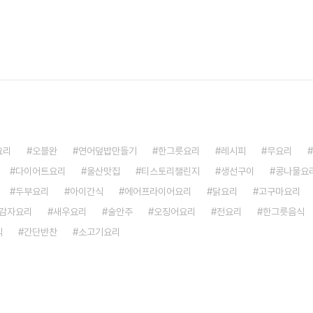
요리
오블완
연어덮밥만들기
한그릇요리
레시피
무요리
다이어트요리
울산맛집
티스토리챌린지
생선구이
콩나물요
두부요리
아이간식
에어프라이어요리
닭요리
고구마요리
감자요리
새우요리
술안주
오징어요리
전요리
한그릇음식
식
간단반찬
소고기요리