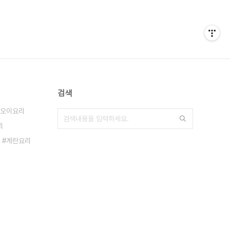
검색
오이요리
리
계란요리