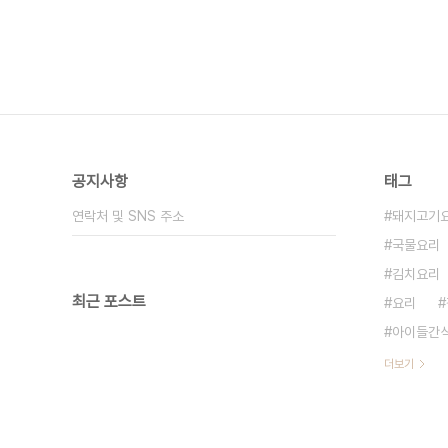
공지사항
태그
연락처 및 SNS 주소
돼지고기
국물요리
김치요리
최근 포스트
요리
아이들간
더보기