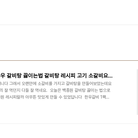
백종원 소갈비탕 끓이는법 한우 갈비탕 끓이는법 갈비탕 레시피 고기 소갈비요리
니다 그래서 오랜만에 소갈비를 가지고 갈비탕을 만들어보았는데요 ​
리 잘 먹던지 다들 잘 먹네요. ​ 오늘은 백종원 갈비탕 끓이는 법으로
원 레시피랄까 아무튼 맛있게 만들 수 있었답니다 ​ 한우갈비 1팩으
게 만들어보세요! ​■재료■ 소갈비 900, 대파 1대, 무 1/6조각 다
 ​ 냉동갈비를 사용해서 해동시켜줬어요 물을 넣은 후 핏물을 3번 정도
비탕끓이는법 초벌로 한번 삶아주어요 불순물을 제거해 주기 위해서
가 잠길 정도로 넣어줍니다 그다음 대..