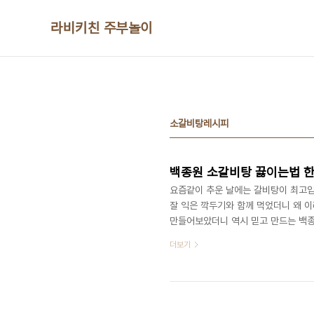
본문 바로가기
라비키친 주부놀이
소갈비탕레시피
요즘같이 추운 날에는 갈비탕이 최고입
잘 익은 깍두기와 함께 먹었더니 왜 이
만들어보았더니 역시 믿고 만드는 백종
로 그리 어렵지 않게 만들 수 있으니 맛있
더보기
진 마늘, 국간장, 소금, 다시마, 후추
빼서 준비해 줍니다 그다음 백종원 갈
물에서 한번 살짝 데쳐줍니다 물은 갈비