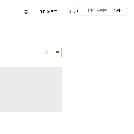
라비키친 주부놀이
구독하기
홈
미디어로그
위치로그
방명록