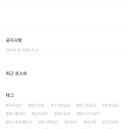
있으면 정말 10분도 안 돼서 맛있는 만둣국 만들 수
장 되는 김치찌개 비법 알려드릴께요! 전 개인적으로
있답니다 만두국 끓이는법 초보자도 쉽게 만들 수..
돼지고기를 넣은 김치찌개가 제일 맛있던데 어떤 재
료를 넣은 김치찌개가 맛있으신가요?? 저희집 김치
찌개 맛있게 만드는 방법이랍니다! 김치찌개 재료 :
잘게 자른 김치 2주먹, 돼지고기 1주먹, 사골육수 2
컵, 다진마늘 약간, 청주 약간, 후추약간, 설탕 반스
공지사항
푼, 대파 약간, 두부 우선 돼지고기를 먼저 볶아줍니
다~ 누린내를 없애주려고 다진마늘 약간, 청주 약간,
연락처 및 SNS 주소
후추약간을 넣고 돼지고기를 볶아줬답니다~ 돼지..
최근 포스트
태그
새우요리
울산맛집
고구마요리
한그릇음식
두부요리
콩나물요리
김치요리
계란요리
돼지고기요리
티스토리챌린지
한그릇요리
전요리
레시피
간단반찬