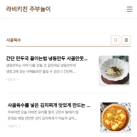
본문 바로가기
라비키친 주부놀이
사골육수
간단 만두국 끓이는법 냉동만두 사골만둣국 사골곰탕 사골만두국 레시피
냉동만두는 아마 다들 있을 것 같은데요 냉동만두와
냉장고에 있는 야채들로만 끓일 수 있으니 간단하고
편리하게 만들 수 있어요 ​ 여름이라 그런지 간단하게
더보기
먹을 수 있는 국만 찾게 되는데 가장 만만한 국 중 하
나가 만두국 같은데요 ​ 집집마다 사골곰탕 하나씩 있
잖아요 오늘은 무엇을 먹어야 하나 할 때 가장 만단
한 것이 바로 만두국인것 같아요 사골육수는 칼슘과
사골육수를 넣은 김치찌개 맛있게 만드는 방법
철분, 단백질 등의 영양소가 풍부하고, 만두는 식이섬
주부라면 오늘 어떠한 요리를 할지 고민이 될때가 많
유가 풍부하여 포만감을 주는데 주로 그냥 먹는 것보
은데요 제일 만만한 것이 김치찌개가 아닐까 싶어요!
다 저는 개인적으로 만두를 넣어서 먹는 것이 좋더라
김치찌개야 맛있는 김치만 있다면 맛있게 먹을 수 있
더보기
고요 냉동만두로 간단하게 만드는 만두국레시피 알
고 언제나 먹을 수 있어서 자주 해먹는데요 왜 내가
려드릴까 해요 ​ 사골곰탕 1팩과 그리고 냉동만두만
하는 김치찌개는 맛 없을까? 하시는 분들에게 맛 보