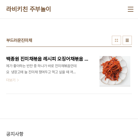
본문 바로가기
라비키친 주부놀이
부드러운진미채
백종원 진미채볶음 레시피 오징어채볶음 만드는법 오징어볶음 칼로리 일미무침 진미오징어채무침
제가 좋아하는 반찬 중 하나가 바로 진미채볶음인데
요 ​ 냉장고에 늘 진미채 쟁여두고 먹고 싶을 때 꺼내
서 만드는데 믿고 만드는 레시피가 바로 백종원 진미
더보기
채볶음 레시피 랍니다 누구나 쉽게 만드는 레시피랄
까 좀 양념이 과하지만 그래도 자꾸 손이 가는 반찬이
라서 자주 만들어 먹는데요 간단하면서 맛있어서 만
들어보았는데 금세 다 먹고 마네요. ​ 만드는 방법 그
리 어렵지 않으니 맛있게 일미무침 만들어보세요! ​ 진
미채 오징어볶음 칼로리는 대략 100에 300칼로리
정도 된다고 해요 ​ ■재료■ 진미채 200g 고추장,
고춧가루, 물엿, 설탕 참기름, 깨소금, 마요네즈​ ​ 진미
공지사항
채만 있으면 들어가는 재료는 집에 다 있는 재료라 쉽