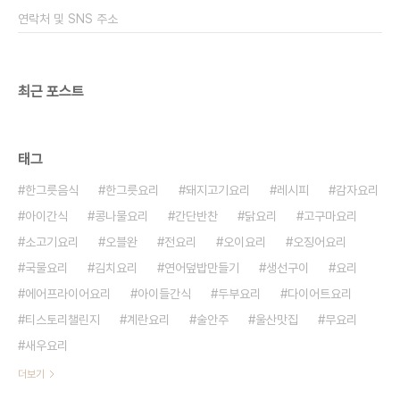
게 만들 수 있는 재료랍니다 ​ 오징어진미채무침 들어
연락처 및 SNS 주소
갈 진미채는 200g 준비해 주세요..
최근 포스트
태그
한그릇음식
한그릇요리
돼지고기요리
레시피
감자요리
아이간식
콩나물요리
간단반찬
닭요리
고구마요리
소고기요리
오블완
전요리
오이요리
오징어요리
국물요리
김치요리
연어덮밥만들기
생선구이
요리
에어프라이어요리
아이들간식
두부요리
다이어트요리
티스토리챌린지
계란요리
술안주
울산맛집
무요리
새우요리
더보기