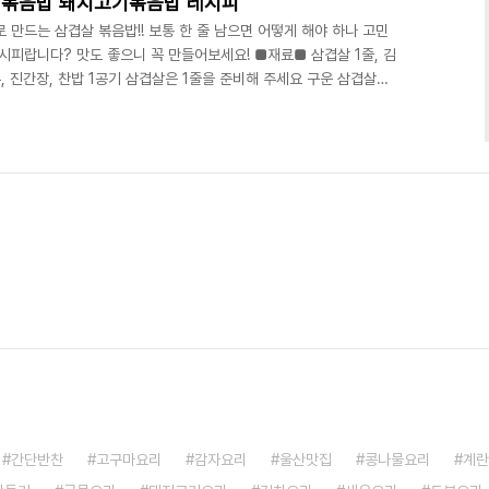
치볶음밥 돼지고기볶음밥 레시피
 만드는 삼겹살 볶음밥!! 보통 한 줄 남으면 어떻게 해야 하나 고민
시피랍니다? 맛도 좋으니 꼭 만들어보세요! ■재료■ 삼겹살 1줄, 김
가루, 진간장, 찬밥 1공기 삼겹살은 1줄을 준비해 주세요 구운 삼겹살도
해 주세요! 넓은 프라이팬을 준비한 후 삼겹살을 노릇노릇 구워줍니
 준비하는데요 대파를 1/2대를 잘게 썰어주세요 파 기름을 낼 때 사
잘게 썰어주세요 가위로 저는 잘라서 준비했어요 삼겹살이 노릇노릇
파향이 솔솔 나서 맛있게 된답니다 그리고 김치..
간단반찬
고구마요리
감자요리
울산맛집
콩나물요리
계란