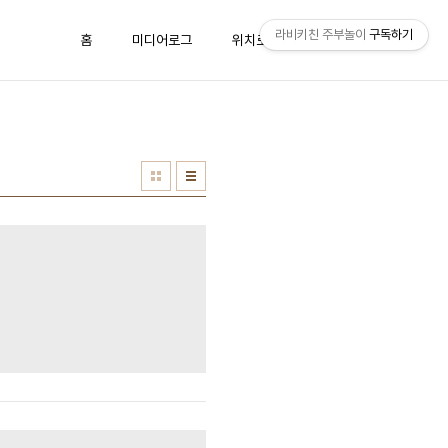
라비키친 주부놀이
구독하기
홈
미디어로그
위치로그
방명록