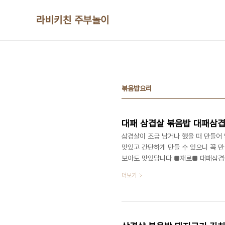
본문 바로가기
라비키친 주부놀이
볶음밥요리
대패 삼겹살 볶음밥 대패삼
삼겹살이 조금 남거나 했을 때 만들어
맛있고 간단하게 만들 수 있으니 꼭 
보아도 맛있답니다 ■재료■ 대패삼겹살 4
1공기 대패 삼겹살 볶음밥 1인분 레시
더보기
넣으면 느끼할 수 있으니 참고하세요! 
준비해 주세요! 대패삼겹살은 노릇노릇
다 익으면 대파와 같이 볶아주세요! 그