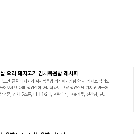
겹살 요리 돼지고기 김치볶음밥 레시피
 먹으면 좋을 돼지고기 김치볶음밥 레시피~ 점심 한 끼 식사로 먹어도
만들어보세요 대패 삼겹살이 아니더라도 그냥 삼겹살을 가지고 만들어
줄, 김치 5스푼, 대파 1/2대, 계란 1개, 고춧가루, 진간장, 찬밥
피입니다. 우선 대패삼겹살 4줄 정도 준비했어요 너무 많이 고기를
김치는 대략 5스푼 정도의 양을 준비합니다 대파도 1/2대를 잘라서
 구워줍니다. 그리고 다 익으면 잘게 잘라서 준비해 주세요! 고기가
리고 김치를 넣고 잘 볶아줍니다 물기가 없어..