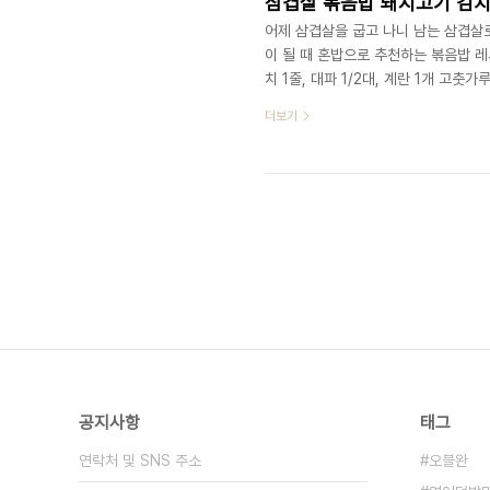
삼겹살 볶음밥 돼지고기 김
어제 삼겹살을 굽고 나니 남는 삼겹살로
이 될 때 혼밥으로 추천하는 볶음밥 레
치 1줄, 대파 1/2대, 계란 1개 고춧
가능합니다 삼겹살은 잘게 썰어서 준비
더보기
다 삼겹살을 구울 동안 두 가지 재료를
용할 것이랍니다 김치도 1줄 정도를 
구워진다면 대파를 넣어줍니다 그럼 대
공지사항
태그
연락처 및 SNS 주소
오블완