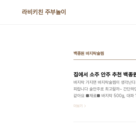
본문 바로가기
라비키친 주부놀이
백종원 바지락술찜
바지락 가지면 바지락술찜이 생각난다고
피랍니다 술안주로 최고랄까~ 간단하면
같아요 ■재료■ 바지락 500g, 대파 
혹은 화이트 와인 올리브유 50ml, 홍
더보기
없어요~ 그리고 버터와 올리브오일이
사용했으니 참고하세요! 우선 대파 1
1개를 어슷 썰어줍니다 통마늘은 5개