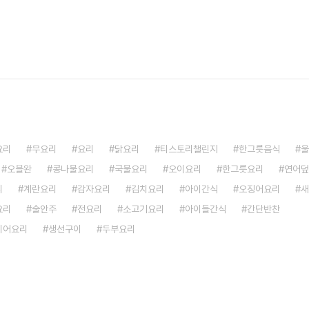
요리
무요리
요리
닭요리
티스토리챌린지
한그릇음식
울
오블완
콩나물요리
국물요리
오이요리
한그릇요리
연어덮
리
계란요리
감자요리
김치요리
아이간식
오징어요리
새
요리
술안주
전요리
소고기요리
아이들간식
간단반찬
이어요리
생선구이
두부요리