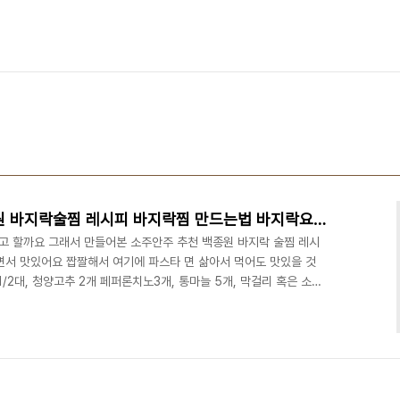
집에서 소주 안주 추천 백종원 바지락술찜 레시피 바지락찜 만드는법 바지락요리
 할까요 그래서 만들어본 소주안주 추천 백종원 바지락 술찜 레시
서 맛있어요 짭짤해서 여기에 파스타 면 삶아서 먹어도 맛있을 것
1/2대, 청양고추 2개 페퍼론치노3개, 통마늘 5개, 막걸리 혹은 소주
고추 1개, 버터 2조각 ​ 바지락은 500g을 준비하는데 더 넣어도 상관
 넉넉하게 들어가요 그리고 막걸리가 들어가는데 저는 화이트 와인을
/2대를 잘게 썰어주고 청양고추 2개를 어슷 썰어주세요 홍고추도 역시
를 편으로 썰어주세요 이제 재료가 준비되었다면 ..