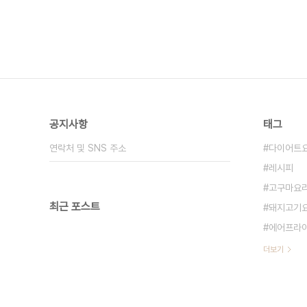
공지사항
태그
연락처 및 SNS 주소
다이어트
레시피
고구마요
최근 포스트
돼지고기
에어프라
더보기