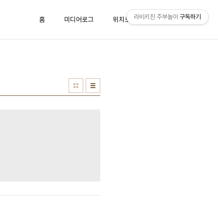
라비키친 주부놀이
구독하기
홈
미디어로그
위치로그
방명록