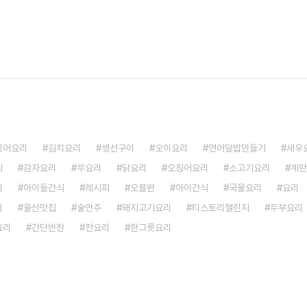
이어요리
김치요리
생선구이
오이요리
연어덮밥만들기
새우
식
감자요리
무요리
닭요리
오징어요리
소고기요리
계란
리
아이들간식
레시피
오블완
아이간식
국물요리
요리
리
울산맛집
술안주
돼지고기요리
티스토리챌린지
두부요리
요리
간단반찬
전요리
한그릇요리