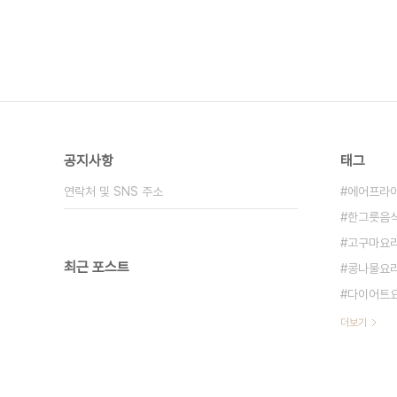
공지사항
태그
연락처 및 SNS 주소
에어프라
한그릇음
고구마요
최근 포스트
콩나물요
다이어트
더보기