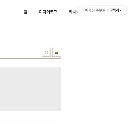
라비키친 주부놀이
구독하기
홈
미디어로그
위치로그
방명록