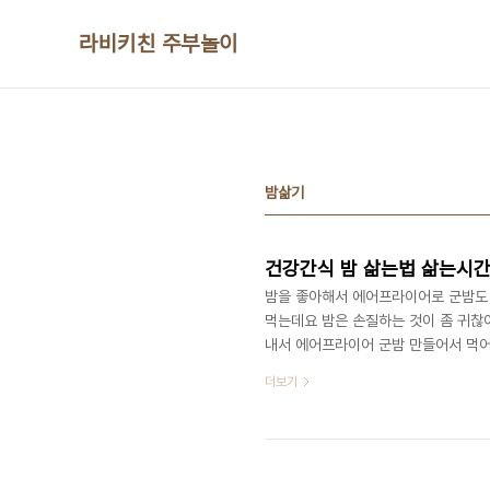
본문 바로가기
라비키친 주부놀이
밤삶기
건강간식 밤 삶는법 삶는시
밤을 좋아해서 에어프라이어로 군밤도 
먹는데요 밤은 손질하는 것이 좀 귀찮
내서 에어프라이어 군밤 만들어서 먹어
으니 맛있네요 아이들이 밤을 좋아해서 
더보기
의 양은 크게 상관없어요~ 찌는 시간
좋지만 보관할 때 건조를 시켜야 합니
말아서 준 후 김치냉장고 깊숙이 넣어서