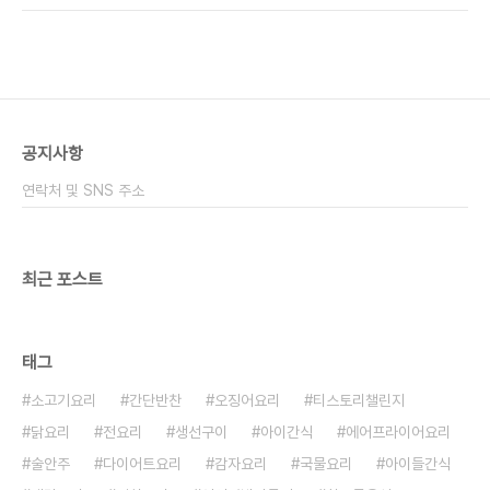
연 소화제 무는 소화작용을 도와주는 효능이 있어 천
들어 먹어도 좋은데요. 구수하니 맛이 좋답니다 무 칼
연 소화제로 불리기도 합니다. 효소의 한 ..
로리는 100g당 33kcal로 칼로리가 낮습니다. 무
효능이 좋다는 건 익히 들어 알고 있었지만 어떤 것이
있는지 제대로 살펴보도록 하겠습니다. ■무 효능 :
무우차 효능 :무우 효능■ 1. 항산화 작용 무를 먹었
을 때 살짝 나는 매운맛이 바로 유황 화합물입니다.
공지사항
이 성분의 무의 조직이 파괴될 때 생성되는 것으로 갈
아먹을 때 많이 나옵니다. 이런 성분들이 항균, 항산
연락처 및 SNS 주소
화, 항암 작용을 합니다. ​ ..
최근 포스트
태그
소고기요리
간단반찬
오징어요리
티스토리챌린지
닭요리
전요리
생선구이
아이간식
에어프라이어요리
술안주
다이어트요리
감자요리
국물요리
아이들간식