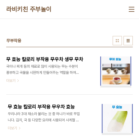
본문 바로가기
라비키친 주부놀이
무부작용
무 효능 칼로리 부작용 무우차 생무 무차
국이나 찌개 등의 재료로 많이 사용되는 무는 수분이
풍부하고 국물을 시원하게 만들어주는 역할을 하여
음식의 맛을 향상시켜주는 좋은 식재료입니다. 무는
더보기
비타민, 식이섬유, 무기질 등 다양한 성분이 풍부하게
함유되어 있으며 무 칼로리는 100g당 33kcal로
칼로리입니다 건강에도 많은 도움이 됩니다. 그렇다
면 무는 어떤 효능이 있을까요? ■무 효능 : 무차 효
무 효능 칼로리 부작용 무우차 효능
능 : 무우차 효능 : 무차 효능■ 1. 해독작용 무는 독성
우리나라 3대 채소라 불리는 것 중 하나가 바로 무입
물질을 중화시키는 기능이 있습니다. 특히 메밀을 이
니다. 김치, 국 등 다양한 요리에 사용되어 사계절 내
용한 요리에 무가같이 많이 활용되며 이는 무가 메밀
내 우리의 밥상에서 만나 볼 수 있는 식품입니다. 무
더보기
의 살피실 아민이라는 독성물질을 중화시켜 체내에
는 10~12월이 제철이며 이때 먹으면 맛이 좋습니다.
서 독성을 띄지 않게 만들어주기 때문입니다. ​ 2. 천
겨울이 다가오니 무말랭이로 만들어서 무우차를 만