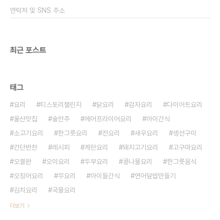
주 추천 명란젓 구이 완성이랍니다 같이 곁들일 오이
연락처 및 SNS 주소
는 적당한 크기로 잘라서 준비합니다. 접시에 오이와
그..
최근 포스트
태그
요리
티스토리챌린지
닭요리
감자요리
다이어트요리
울산맛집
술안주
에어프라이어요리
아이간식
소고기요리
한그릇요리
전요리
새우요리
생선구이
간단반찬
레시피
계란요리
돼지고기요리
고구마요리
오블완
오이요리
두부요리
콩나물요리
한그릇음식
오징어요리
무요리
아이들간식
연어덮밥만들기
김치요리
국물요리
더보기