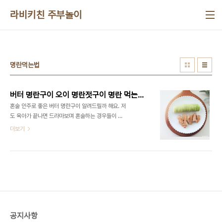
본문 바로가기
라비키친 주부놀이
명란먹는법
버터 명란구이 오이 명란젓구이 명란 먹는법 명란젓 요리 혼술 안주 추천 명란 요리
혼술 안주로 좋은 버터 명란구이 알려드릴까 해요. 저
도 육아가 끝나면 드라마보며 혼술하는 경우들이 종
종 있답니다. 그 시간이 얼마나 소중한지~ 혼술 안주
더보기
로 이것저것 만드는데 명란구이가 술안주로 아주 좋
아요 요즘 오이가 저렴하진 않지만 오이와 같이 찰떡
궁합~으로 맛있게 즐길 수 있답니다 명란젓을 5덩이
정도 준비해 주세요~ 구우면 명란젓이 작게 변하거
든요. 넉넉하게 구워주는 것도 좋아요 ​ 명란 먹는 법
명란젓 구이 만들어볼까요? 버터 명란구이는 버터를
넣어야겠죠? 버터는 2스푼 정도 넉넉하게 넣어주세
요! 버터가 녹으면 명란젓을 넣어주세요! 그리고 앞뒤
공지사항
로 노릇노릇 구워주면 명란 요리 정말 초간단 혼술 안