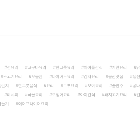
전요리
고구마요리
한그릇요리
아이들간식
계란요리
닭
소고기요리
오블완
다이어트요리
감자요리
울산맛집
생선
챌린지
한그릇음식
요리
두부요리
오이요리
술안주
콩나
레시피
국물요리
오징어요리
아이간식
돼지고기요리
김
만들기
에어프라이어요리