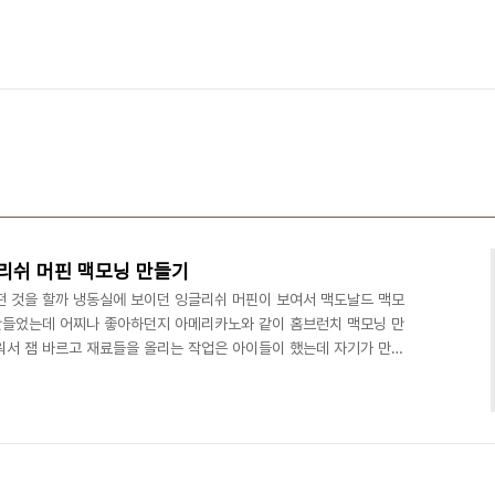
리쉬 머핀 맥모닝 만들기
떤 것을 할까 냉동실에 보이던 잉글리쉬 머핀이 보여서 맥도날드 맥모
만들었는데 어찌나 좋아하던지 아메리카노와 같이 홈브런치 맥모닝 만
쉬워서 잼 바르고 재료들을 올리는 작업은 아이들이 했는데 자기가 만들
 잉글리쉬머핀, 계란, 치즈, 베이컨, 딸기잼 ​ 들어가는 토핑은 원하는
, 치즈, 딸기잼을 넣었습니다 우선 잉글리시머핀 빵은 앞뒤로 살짝 구
에 살짝 구워줬습니다 앞뒤로 잘 구워졌죠? 그다음 아이들의 요구에
계란 프라이를 에그팬에 해줬습니다. 계란 후라이를 ..