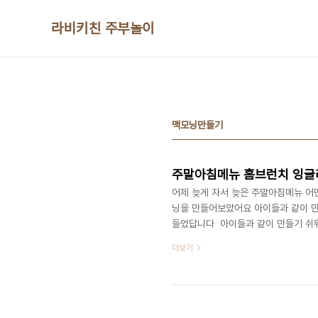
본문 바로가기
라비키친 주부놀이
맥모닝만들기
주말아침메뉴 홈브런치 잉글
어제 늦게 자서 늦은 주말아침메뉴 어
닝을 만들어보았어요 아이들과 같이 
들었답니다 ​ 아이들과 같이 만들기 
었다고 다들 맛있게 먹더군요 ​​■재료■
더보기
것을 넣어도 좋아요 저는 베이컨, 계란
워줬어요 저는 에그팬이 있어서 에그팬
따라서 딸기잼을 한 면에 발라줬어요. 