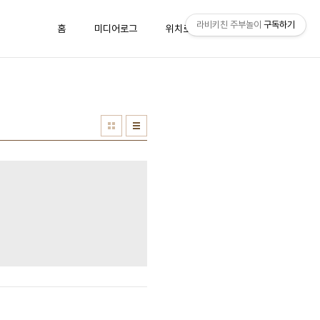
라비키친 주부놀이
구독하기
홈
미디어로그
위치로그
방명록