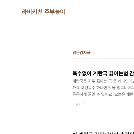
본문 바로가기
라비키친 주부놀이
맑은감자국
육수없이 계란국 끓이는법 
계란국은 자주 끓이는 국 중 하나인데
까요 코인육수 하나면 맛을 업그레이드
든든하게 끓일 수 있어요 ​ 오늘은 
게 끓일 수 있어서 저희 집에서 자주 끓
더보기
추 약간, 소금약간, 코인육수, 물1.2
물의 양은 1.2리터를 넣었어요 육수가
한 입 크기로 썰어서 준비했어요~ 감