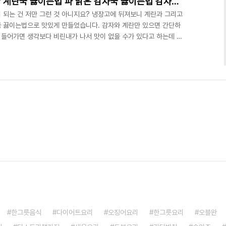
파 계란국 간단레시피 초간단 계란국 끓이는법 파 맑은 감자국 끓이는법 감자계란국
 되는 건 저만 그런 것 아니지요? 냉장고에 뒤져보니 계란과 그리고
 끓이는법으로 맛있게 만들었습니다. 감자와 계란만 있으면 간단하
 들어가면 생각보다 비린내가 나서 맛이 없을 수가 있다고 하는데 간
 ■재료■ 감자 1알, 계란 2개 대파 약간 , 후추 약간,국간장1스
​ 감자계란국 레시피 3인분 양 정도 됩니다. 육수는 따로 내지 않았어요.
다. 냄비에 물 1.2리터를 넣은 후 코인 육수 2개를 넣습니다. 육
 괜찮습니다 코인육수가 녹을 때까지 팔..
한그릇음식
다이어트요리
오징어요리
한그릇요리
오블완