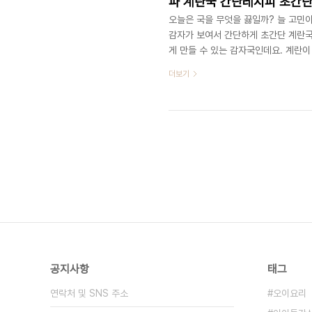
오늘은 국을 무엇을 끓일까? 늘 고민이
감자가 보여서 간단하게 초간단 계란국
게 만들 수 있는 감자국인데요. 계란이
단하게 비린내를 잡는 방법 알려드릴게요.
더보기
푼, 소금약간, 코인육수, 물1.2리터 
대신 코인 육수를 사용해서 육수를 냈습니
수가 진하라고 2개를 넣었어요~ 1개도
공지사항
태그
연락처 및 SNS 주소
오이요리