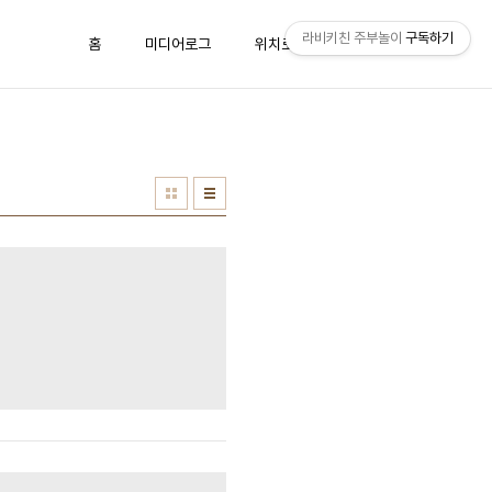
라비키친 주부놀이
구독하기
홈
미디어로그
위치로그
방명록