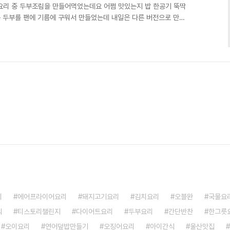
요리 중 두부조림을 만들어먹었는데요 어쩜 맛있는지 밥 한공기 뚝딱
는 두부를 팬에 기름에 구워서 만들었는데 내일은 다른 버전으로 만들
0g, 양파 반개, 대파 1/2대, 고춧가루 1스푼, 간장3스푼, 맛술1스
부는 먹기 좋은 크기로 잘라서 기름을 넉넉하게 두른 팬에서 구워줍니
릇노릇하게 잘 구워지는 것 같아요 1모는 양이 적어서 300g 두부
가 구워졌으면 기름은 따로 버리고 팬에 두부를 놓아..
리
에어프라이어요리
돼지고기요리
김치요리
오블완
국물요
식
티스토리챌린지
다이어트요리
두부요리
간단반찬
한그릇
오이요리
연어덮밥만들기
오징어요리
아이간식
울산맛집