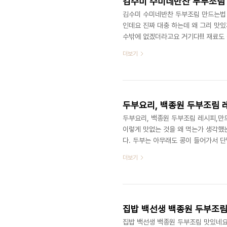
김수미 수미네반찬 두부조림
김수미 수미네반찬 두부조림 만드는법 
인데요 진짜 대충 하는데 왜 그리 맛
수밖에 없겠더라고요 거기다!!! 재료도
겨울에는 두부 많이 먹으라고 두부 요
더보기
부 익히고 거기다 양념장을 올려서 조
자 다 먹었는데요 정말 맛있으니 꼭 만들어보
(1) 참기름(1), 양조간장(3),다진 마늘(1
두부요리, 백종원 두부조림 
두부요리, 백종원 두부조림 레시피,만
이렇게 맛없는 것을 왜 먹는가 생각했
다. 두부는 아무래도 콩이 들어가서 
이들 드시던데요. 맛있는 두부 얼마나 
더보기
부님의 레시피로 만들었는데 간단하기도
맛있게 돼서 정말 만족스러웠답니다 두부
참치 작은 것 1캔, 양파 1/2개, 대파 1
집밥 백선생 백종원 두부조림
집밥 백선생 백종원 두부조림 맛있네요