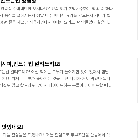
 만드는법 양념장
양념장 수미네반찬 보시나요? 요즘 제가 본방사수하는 방송 중 하나
있게 음식을 잘하시는지 정말 매주 어떠한 요리를 만드는지 기대가 될
 정말 좋은 재료만 사용하던데~ 어떠한 요리도 잘 만들겠다 싶은데
리를 바로 했는데 김수미 두부조림이었어요~ 평상시에는 만들 때 두
리곤 했는데 색다른 방법이었는데 생각보다 맛있어서 두부 한 개를 혼
세요! 재료 : 두부 1모, 양파(1/2), 쪽파(2), 청고추(1), 홍고추
/2), 고춧가루(작은 2스푼) ​..
레시피,만드는법 알려드려요!
드는법 알려드려요! 어릴 적에는 두부가 들어가면 맛이 없어서 맨날
는데요. 이제는 두부가 좋아지는 것을 보면 나이가 저도 먹었나 봅니
단백질도 많고 칼로리도 낮아서 다이어트하는 분들이 다이어트할 때 많
고소한지 몰라요. 참치를 넣어서 만든 백종원 두부조림! 역시나 백주
 하고 맛도 평소에 했던 것보다 참치만 더 들어갔는데 짭짤하면서
조림 매번 실패하시는 분들은 꼭 만들어보세요! 재료 : 두부 1모,
/2대, 두부조림 양념장 : 고춧가루 1스푼, 간장 ..
 맛있네요!
! 다들 점심들은 드셨나요? 저는 점심으로 두부조림을 만들어서 먹