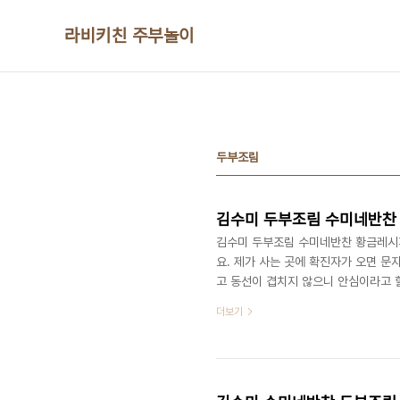
본문 바로가기
라비키친 주부놀이
두부조림
김수미 두부조림 수미네반찬
김수미 두부조림 수미네반찬 황금레시피
요. 제가 사는 곳에 확진자가 오면 문
고 동선이 겹치지 않으니 안심이라고 
아이들이 좋아하기도 하고 그래서 안심
더보기
도 하니 즐기기로 마음먹었답니다. ​
보았는데요. 몇 번 만들어보았지만 늘
가 맛있어서 늘 좋다고 할까요? 만들기