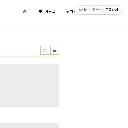
라비키친 주부놀이
구독하기
홈
미디어로그
위치로그
방명록