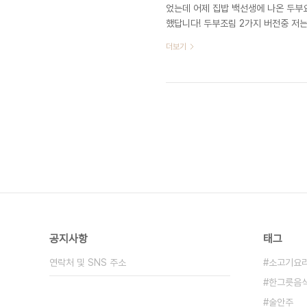
었는데 어제 집밥 백선생에 나온 두부
했답니다! 두부조림 2가지 버전중 저
어볼려고 해요 두부조림 재료 : 두부 60
더보기
푼, 다진마늘 반스푼, 설탕 반스푼 두
다 약한 불로 느긋하게 구워주셔야지 노
2모를 사용했어요 노릇노릇 하게 두부
공지사항
태그
연락처 및 SNS 주소
소고기요
한그릇음
술안주