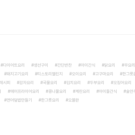
다이어트요리
생선구이
간단반찬
아이간식
닭요리
무요리
돼지고기요리
티스토리챌린지
오이요리
고구마요리
한그릇
레시피
감자요리
국물요리
김치요리
두부요리
오징어요리
리
에어프라이어요리
콩나물요리
계란요리
아이들간식
술안
연어덮밥만들기
한그릇요리
오블완