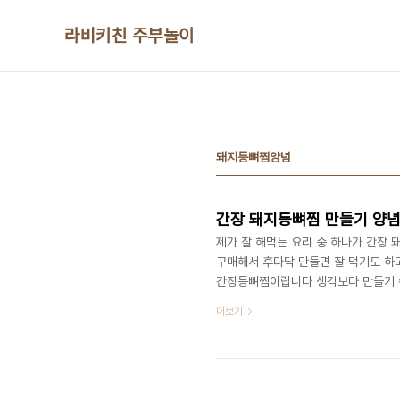
본문 바로가기
라비키친 주부놀이
돼지등뼈찜양념
간장 돼지등뼈찜 만들기 양념
제가 잘 해먹는 요리 중 하나가 간장
구매해서 후다닥 만들면 잘 먹기도 하
간장등뼈찜이랍니다 생각보다 만들기 쉬
잘 먹고 맛있게 먹는 저희 집 잘 해 
더보기
말 맛있는데 아무튼 등뼈 주문하면 맛있
간, 감자2개 , 당근 1개, 양파 1개, ​
후추 우선 등뼈 2킬로를 준비해 주세요 