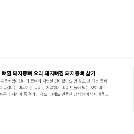
 뼈찜 돼지등뼈 요리 돼지뼈찜 돼지등뼈 삶기
 돼지등뼈찜이랍니다 등뼈가 저렴한 편이잖아요 만 원도 안 되는 등뼈
고 등갈비는 비싸지만 등뼈는 저렴해서 종종 만들어 먹는 것이 바로
운데 시간이 좀 걸리긴 해요 ​ 그래도 만들면 맵지 않아서 아이들도
먹는 요리 중 하나랍니다 사진은 그리 맛있게 나오지 않았네요 ㅠㅠ 정
게 만들어보세요! ■재료■ 등뼈 2kg, 양파, 월계수잎, 통후추 약
 양념장 : 진간장 2/3컵, 설탕, 맛술 1/2컵, 다진마늘, 생강약간, 굴 소스,
집 앞 마트에 가니 등..