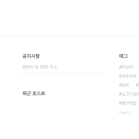
공지사항
태그
연락처 및 SNS 주소
전요리
새우요리
요리
최근 포스트
소고기요
울산맛집
더보기