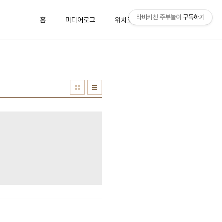
라비키친 주부놀이
구독하기
홈
미디어로그
위치로그
방명록