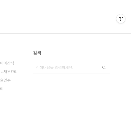
검색
아이간식
새우요리
술안주
리