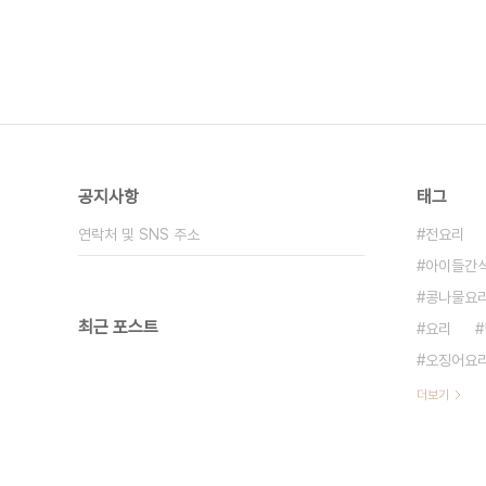
공지사항
태그
연락처 및 SNS 주소
전요리
아이들간
콩나물요
최근 포스트
요리
오징어요
더보기