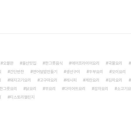
오블완
울산맛집
한그릇음식
에어프라이어요리
국물요리
식
간단반찬
연어덮밥만들기
생선구이
두부요리
오이요리
리
돼지고기요리
고구마요리
레시피
계란요리
김치요리
한그릇요리
닭요리
무요리
다이어트요리
감자요리
소고기요
리
티스토리챌린지