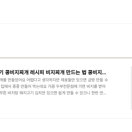
백종원 김치비지찌개 돼지고기 콩비지찌개 레시피 비지찌개 만드는 법 콩비지요리 콩비지국
개를 만들었어요 어렵다고 생각하지만 재료들만 있으면 금방 만들 수
서 집에서 종종 만들어 먹는데요 가끔 두부전문점에 가면 비지를 받아
 아무튼 비지랑 돼지고기 김치만 있으면 쉽게 만들 수 있으니 한번 만들
고기 1컵,김치 1컵,양파 1/2개,대파 반대 청양고추 2개, 식용유, 참
보통 시판 콩비지를 구매하면 300g이라 1팩 준비하면 됩니다 청양고추
있어서 넉넉하게 넣었어요 돼지고기는 큼직하게 큰 것을 준비해도 좋
니 맛있다고 해요 양파는 1/2개를 채..