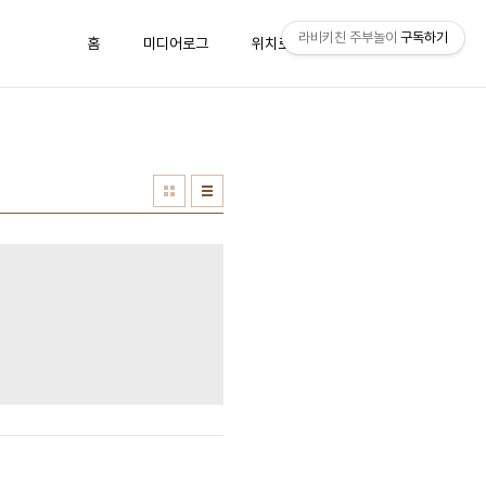
라비키친 주부놀이
구독하기
홈
미디어로그
위치로그
방명록