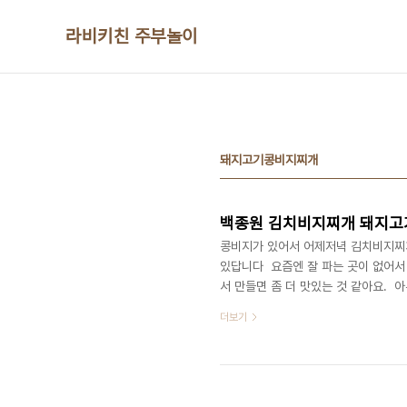
본문 바로가기
라비키친 주부놀이
돼지고기콩비지찌개
콩비지가 있어서 어제저녁 김치비지찌
있답니다 ​ 요즘엔 잘 파는 곳이 없어
서 만들면 좀 더 맛있는 것 같아요. ​
어보세요! ■재료■ 콩비지 300g, 돼지
더보기
기름, 다진마늘, 새우젓,고춧가루 ​ 
2개 준비하면 되는데 저는 홍고추가 
아요 기름기가 많은 것을 넣으면 고소하